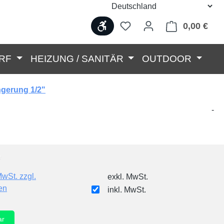
Werkzeugleiste anzeigen
0,00 €
Ware
RF
HEIZUNG / SANITÄR
OUTDOOR
gerung 1/2"
-
MwSt. zzgl.
exkl. MwSt.
en
inkl. MwSt.
ar