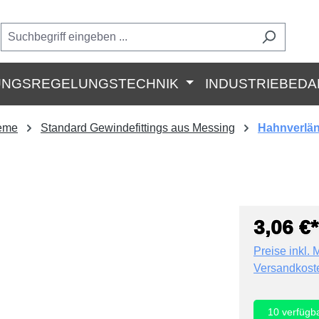
UNGSREGELUNGSTECHNIK
INDUSTRIEBEDA
teme
Standard Gewindefittings aus Messing
Hahnverlän
3,06 €*
Preise inkl. 
Versandkost
10
verfügb