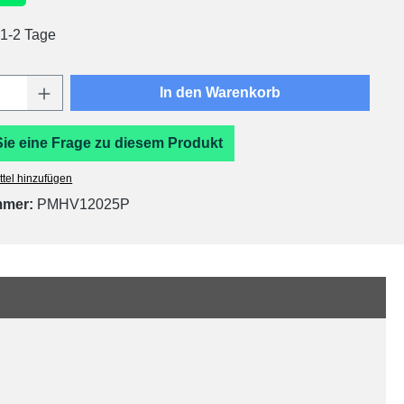
 1-2 Tage
Anzahl: Gib den gewünschten Wert ein oder
In den Warenkorb
Sie eine Frage zu diesem Produkt
tel hinzufügen
mmer:
PMHV12025P