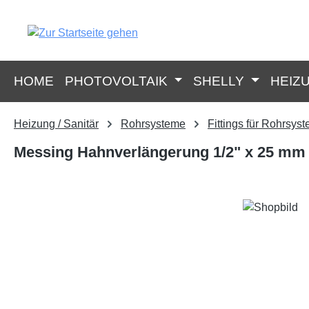
springen
Zur Hauptnavigation springen
HOME
PHOTOVOLTAIK
SHELLY
HEIZ
Heizung / Sanitär
Rohrsysteme
Fittings für Rohrsys
Messing Hahnverlängerung 1/2" x 25 mm
Bildergalerie überspringen