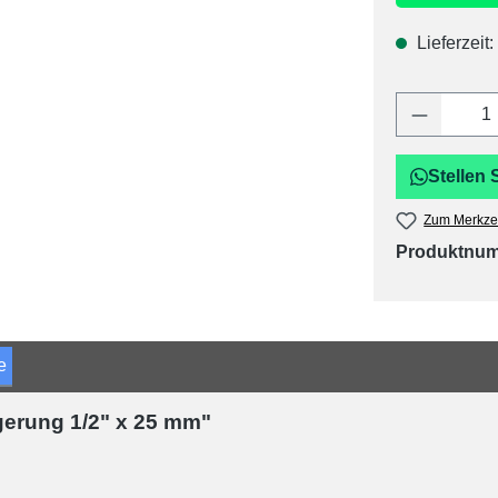
Lieferzeit:
Produkt 
Stellen 
Zum Merkzet
Produktnu
e
erung 1/2" x 25 mm"