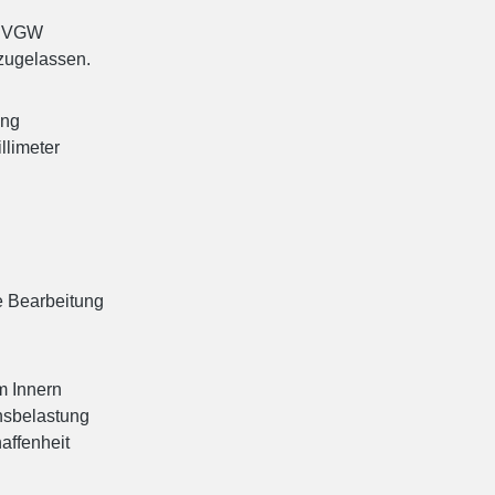
 DVGW
 zugelassen.
ung
llimeter
e Bearbeitung
m Innern
nsbelastung
affenheit