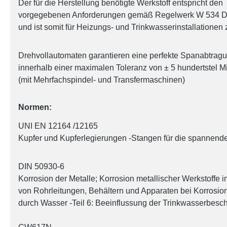
Der für die Herstellung benötigte Werkstoff entspricht den
vorgegebenen Anforderungen gemäß Regelwerk W 534
und ist somit für Heizungs- und Trinkwasserinstallationen
Drehvollautomaten garantieren eine perfekte Spanabtrag
innerhalb einer maximalen Toleranz von ± 5 hundertstel Mi
(mit Mehrfachspindel- und Transfermaschinen)
Normen:
UNI EN 12164 /12165
Kupfer und Kupferlegierungen -Stangen für die spannend
DIN 50930-6
Korrosion der Metalle; Korrosion metallischer Werkstoffe i
von Rohrleitungen, Behältern und Apparaten bei Korrosio
durch Wasser -Teil 6: Beeinflussung der Trinkwasserbesch