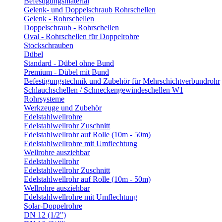
Befestigungsmaterial
Gelenk- und Doppelschraub Rohrschellen
Gelenk - Rohrschellen
Doppelschraub - Rohrschellen
Oval - Rohrschellen für Doppelrohre
Stockschrauben
Dübel
Standard - Dübel ohne Bund
Premium - Dübel mit Bund
Befestigungstechnik und Zubehör für Mehrschichtverbundrohr
Schlauchschellen / Schneckengewindeschellen W1
Rohrsysteme
Werkzeuge und Zubehör
Edelstahlwellrohre
Edelstahlwellrohr Zuschnitt
Edelstahlwellrohr auf Rolle (10m - 50m)
Edelstahlwellrohre mit Umflechtung
Wellrohre ausziehbar
Edelstahlwellrohr
Edelstahlwellrohr Zuschnitt
Edelstahlwellrohr auf Rolle (10m - 50m)
Wellrohre ausziehbar
Edelstahlwellrohre mit Umflechtung
Solar-Doppelrohre
DN 12 (1/2")