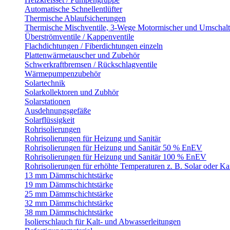
Automatische Schnellentlüfter
Thermische Ablaufsicherungen
Thermische Mischventile, 3-Wege Motormischer und Umschalt
Überströmventile / Kappenventile
Flachdichtungen / Fiberdichtungen einzeln
Plattenwärmetauscher und Zubehör
Schwerkraftbremsen / Rückschlagventile
Wärmepumpenzubehör
Solartechnik
Solarkollektoren und Zubhör
Solarstationen
Ausdehnungsgefäße
Solarflüssigkeit
Rohrisolierungen
Rohrisolierungen für Heizung und Sanitär
Rohrisolierungen für Heizung und Sanitär 50 % EnEV
Rohrisolierungen für Heizung und Sanitär 100 % EnEV
Rohrisolierungen für erhöhte Temperaturen z. B. Solar oder K
13 mm Dämmschichtstärke
19 mm Dämmschichtstärke
25 mm Dämmschichtstärke
32 mm Dämmschichtstärke
38 mm Dämmschichtstärke
Isolierschlauch für Kalt- und Abwasserleitungen