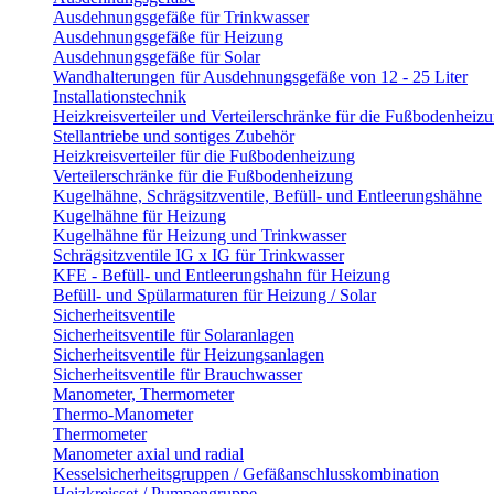
Ausdehnungsgefäße für Trinkwasser
Ausdehnungsgefäße für Heizung
Ausdehnungsgefäße für Solar
Wandhalterungen für Ausdehnungsgefäße von 12 - 25 Liter
Installationstechnik
Heizkreisverteiler und Verteilerschränke für die Fußbodenheiz
Stellantriebe und sontiges Zubehör
Heizkreisverteiler für die Fußbodenheizung
Verteilerschränke für die Fußbodenheizung
Kugelhähne, Schrägsitzventile, Befüll- und Entleerungshähne
Kugelhähne für Heizung
Kugelhähne für Heizung und Trinkwasser
Schrägsitzventile IG x IG für Trinkwasser
KFE - Befüll- und Entleerungshahn für Heizung
Befüll- und Spülarmaturen für Heizung / Solar
Sicherheitsventile
Sicherheitsventile für Solaranlagen
Sicherheitsventile für Heizungsanlagen
Sicherheitsventile für Brauchwasser
Manometer, Thermometer
Thermo-Manometer
Thermometer
Manometer axial und radial
Kesselsicherheitsgruppen / Gefäßanschlusskombination
Heizkreisset / Pumpengruppe