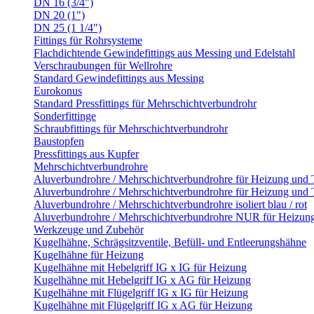
DN 16 (3/4")
DN 20 (1")
DN 25 (1 1/4")
Fittings für Rohrsysteme
Flachdichtende Gewindefittings aus Messing und Edelstahl
Verschraubungen für Wellrohre
Standard Gewindefittings aus Messing
Eurokonus
Standard Pressfittings für Mehrschichtverbundrohr
Sonderfittinge
Schraubfittings für Mehrschichtverbundrohr
Baustopfen
Pressfittings aus Kupfer
Mehrschichtverbundrohre
Aluverbundrohre / Mehrschichtverbundrohre für Heizung und
Aluverbundrohre / Mehrschichtverbundrohre für Heizung und 
Aluverbundrohre / Mehrschichtverbundrohre isoliert blau / rot
Aluverbundrohre / Mehrschichtverbundrohre NUR für Heizun
Werkzeuge und Zubehör
Kugelhähne, Schrägsitzventile, Befüll- und Entleerungshähne
Kugelhähne für Heizung
Kugelhähne mit Hebelgriff IG x IG für Heizung
Kugelhähne mit Hebelgriff IG x AG für Heizung
Kugelhähne mit Flügelgriff IG x IG für Heizung
Kugelhähne mit Flügelgriff IG x AG für Heizung