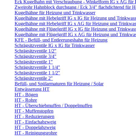
Eck Kugelhahn mit Verschraubung - Winkelform IG x AG für
Zweirohr Hahnblock durchgang / Eck 3/4" flachdichtend für 
Kugelhähne für Heizung und Trinkwasser
Kugelhähne mit Hebelgriff IG x IG für Heizung und Trinkwass
Kugelhähne mit Hebelgriff IG x AG für Heizung und Trinkwas
Kugelhähne mit Flügelgriff IG x IG für Heizung und Trinkwas
Kugelhähne mit Flügelgriff IG x AG für Heizung und Trinkwa
KFE - Befüll- und Entleerungshahn für Heizung
Schrägsitzventile IG x IG für Trinkwasser
Schrägsitzventile 1/2"
Schrägsitzventile 3/4"
Schrägsitzventile 1"
Schrägsitzventile 1 1/4"
Schrägsitzventile 1 1/2"
Schrägsitzventile 2"
Befüll- und Spülarmaturen für Heizung / Solar
Entwässerung HT
HT - Bögen
HT - Rohre
HT - Überschiebmuffen / Doppelmuffen
HT - Muffenstopfen
HT - Reduzierungen
HT - Einfachabzweig
HT - Doppelabzweig
HT - Reinigungsrohre