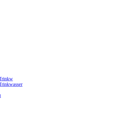
 Trinkw
Trinkwasser
g