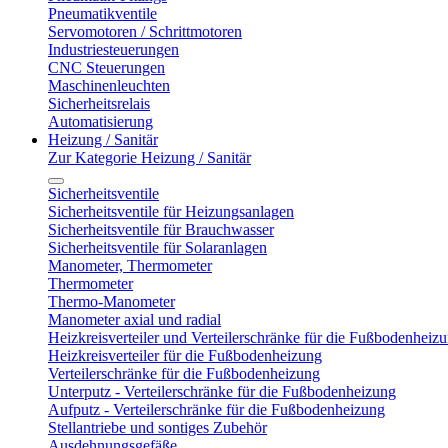
Pneumatikventile
Servomotoren / Schrittmotoren
Industriesteuerungen
CNC Steuerungen
Maschinenleuchten
Sicherheitsrelais
Automatisierung
Heizung / Sanitär
Zur Kategorie Heizung / Sanitär
Sicherheitsventile
Sicherheitsventile für Heizungsanlagen
Sicherheitsventile für Brauchwasser
Sicherheitsventile für Solaranlagen
Manometer, Thermometer
Thermometer
Thermo-Manometer
Manometer axial und radial
Heizkreisverteiler und Verteilerschränke für die Fußbodenheiz
Heizkreisverteiler für die Fußbodenheizung
Verteilerschränke für die Fußbodenheizung
Unterputz - Verteilerschränke für die Fußbodenheizung
Aufputz - Verteilerschränke für die Fußbodenheizung
Stellantriebe und sontiges Zubehör
Ausdehnungsgefäße