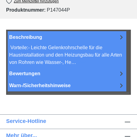
Zum Merkzettel hinzufügen
Produktnummer:
P147044P
Beschreibung
Vorteile:- Leichte Gelenkrohrschelle für die
Hausinstallation und den Heizungsbau für alle Arten
von Rohren wie Wasser-, He…
Mehr
Bewertungen
Warn-/Sicherheitshinweise
Service-Hotline
Mehr über...