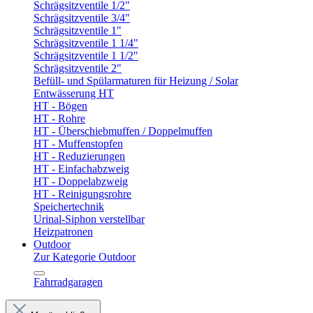
Schrägsitzventile 1/2"
Schrägsitzventile 3/4"
Schrägsitzventile 1"
Schrägsitzventile 1 1/4"
Schrägsitzventile 1 1/2"
Schrägsitzventile 2"
Befüll- und Spülarmaturen für Heizung / Solar
Entwässerung HT
HT - Bögen
HT - Rohre
HT - Überschiebmuffen / Doppelmuffen
HT - Muffenstopfen
HT - Reduzierungen
HT - Einfachabzweig
HT - Doppelabzweig
HT - Reinigungsrohre
Speichertechnik
Urinal-Siphon verstellbar
Heizpatronen
Outdoor
Zur Kategorie Outdoor
Fahrradgaragen