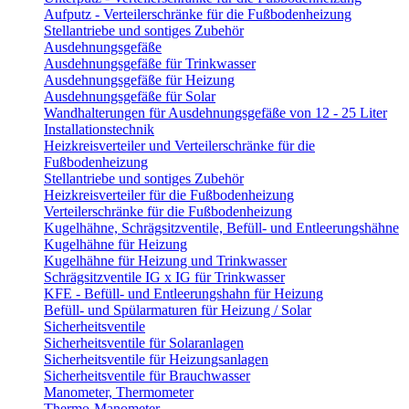
Aufputz - Verteilerschränke für die Fußbodenheizung
Stellantriebe und sontiges Zubehör
Ausdehnungsgefäße
Ausdehnungsgefäße für Trinkwasser
Ausdehnungsgefäße für Heizung
Ausdehnungsgefäße für Solar
Wandhalterungen für Ausdehnungsgefäße von 12 - 25 Liter
Installationstechnik
Heizkreisverteiler und Verteilerschränke für die
Fußbodenheizung
Stellantriebe und sontiges Zubehör
Heizkreisverteiler für die Fußbodenheizung
Verteilerschränke für die Fußbodenheizung
Kugelhähne, Schrägsitzventile, Befüll- und Entleerungshähne
Kugelhähne für Heizung
Kugelhähne für Heizung und Trinkwasser
Schrägsitzventile IG x IG für Trinkwasser
KFE - Befüll- und Entleerungshahn für Heizung
Befüll- und Spülarmaturen für Heizung / Solar
Sicherheitsventile
Sicherheitsventile für Solaranlagen
Sicherheitsventile für Heizungsanlagen
Sicherheitsventile für Brauchwasser
Manometer, Thermometer
Thermo-Manometer