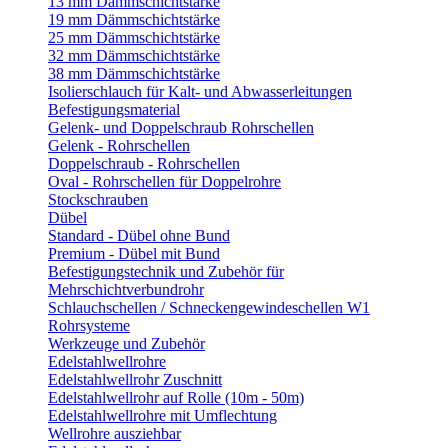
13 mm Dämmschichtstärke
19 mm Dämmschichtstärke
25 mm Dämmschichtstärke
32 mm Dämmschichtstärke
38 mm Dämmschichtstärke
Isolierschlauch für Kalt- und Abwasserleitungen
Befestigungsmaterial
Gelenk- und Doppelschraub Rohrschellen
Gelenk - Rohrschellen
Doppelschraub - Rohrschellen
Oval - Rohrschellen für Doppelrohre
Stockschrauben
Dübel
Standard - Dübel ohne Bund
Premium - Dübel mit Bund
Befestigungstechnik und Zubehör für
Mehrschichtverbundrohr
Schlauchschellen / Schneckengewindeschellen W1
Rohrsysteme
Werkzeuge und Zubehör
Edelstahlwellrohre
Edelstahlwellrohr Zuschnitt
Edelstahlwellrohr auf Rolle (10m - 50m)
Edelstahlwellrohre mit Umflechtung
Wellrohre ausziehbar