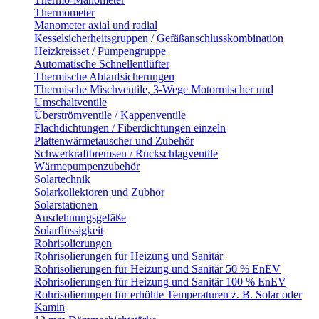
Thermometer
Manometer axial und radial
Kesselsicherheitsgruppen / Gefäßanschlusskombination
Heizkreisset / Pumpengruppe
Automatische Schnellentlüfter
Thermische Ablaufsicherungen
Thermische Mischventile, 3-Wege Motormischer und
Umschaltventile
Überströmventile / Kappenventile
Flachdichtungen / Fiberdichtungen einzeln
Plattenwärmetauscher und Zubehör
Schwerkraftbremsen / Rückschlagventile
Wärmepumpenzubehör
Solartechnik
Solarkollektoren und Zubhör
Solarstationen
Ausdehnungsgefäße
Solarflüssigkeit
Rohrisolierungen
Rohrisolierungen für Heizung und Sanitär
Rohrisolierungen für Heizung und Sanitär 50 % EnEV
Rohrisolierungen für Heizung und Sanitär 100 % EnEV
Rohrisolierungen für erhöhte Temperaturen z. B. Solar oder
Kamin