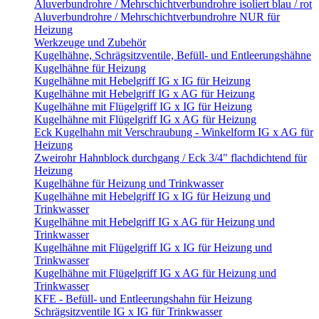
Aluverbundrohre / Mehrschichtverbundrohre isoliert blau / rot
Aluverbundrohre / Mehrschichtverbundrohre NUR für
Heizung
Werkzeuge und Zubehör
Kugelhähne, Schrägsitzventile, Befüll- und Entleerungshähne
Kugelhähne für Heizung
Kugelhähne mit Hebelgriff IG x IG für Heizung
Kugelhähne mit Hebelgriff IG x AG für Heizung
Kugelhähne mit Flügelgriff IG x IG für Heizung
Kugelhähne mit Flügelgriff IG x AG für Heizung
Eck Kugelhahn mit Verschraubung - Winkelform IG x AG für
Heizung
Zweirohr Hahnblock durchgang / Eck 3/4" flachdichtend für
Heizung
Kugelhähne für Heizung und Trinkwasser
Kugelhähne mit Hebelgriff IG x IG für Heizung und
Trinkwasser
Kugelhähne mit Hebelgriff IG x AG für Heizung und
Trinkwasser
Kugelhähne mit Flügelgriff IG x IG für Heizung und
Trinkwasser
Kugelhähne mit Flügelgriff IG x AG für Heizung und
Trinkwasser
KFE - Befüll- und Entleerungshahn für Heizung
Schrägsitzventile IG x IG für Trinkwasser