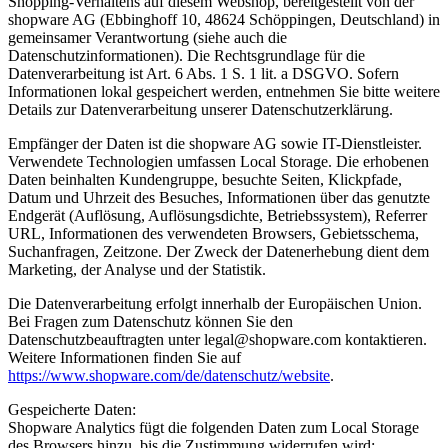
Shopping-Verhaltens auf diesem Webshop, bereitgestellt von der
shopware AG (Ebbinghoff 10, 48624 Schöppingen, Deutschland) in
gemeinsamer Verantwortung (siehe auch die
Datenschutzinformationen). Die Rechtsgrundlage für die
Datenverarbeitung ist Art. 6 Abs. 1 S. 1 lit. a DSGVO. Sofern
Informationen lokal gespeichert werden, entnehmen Sie bitte weitere
Details zur Datenverarbeitung unserer Datenschutzerklärung.
Empfänger der Daten ist die shopware AG sowie IT-Dienstleister.
Verwendete Technologien umfassen Local Storage. Die erhobenen
Daten beinhalten Kundengruppe, besuchte Seiten, Klickpfade,
Datum und Uhrzeit des Besuches, Informationen über das genutzte
Endgerät (Auflösung, Auflösungsdichte, Betriebssystem), Referrer
URL, Informationen des verwendeten Browsers, Gebietsschema,
Suchanfragen, Zeitzone. Der Zweck der Datenerhebung dient dem
Marketing, der Analyse und der Statistik.
Die Datenverarbeitung erfolgt innerhalb der Europäischen Union.
Bei Fragen zum Datenschutz können Sie den
Datenschutzbeauftragten unter legal@shopware.com kontaktieren.
Weitere Informationen finden Sie auf
https://www.shopware.com/de/datenschutz/website
.
Gespeicherte Daten:
Shopware Analytics fügt die folgenden Daten zum Local Storage
des Browsers hinzu, bis die Zustimmung widerrufen wird: