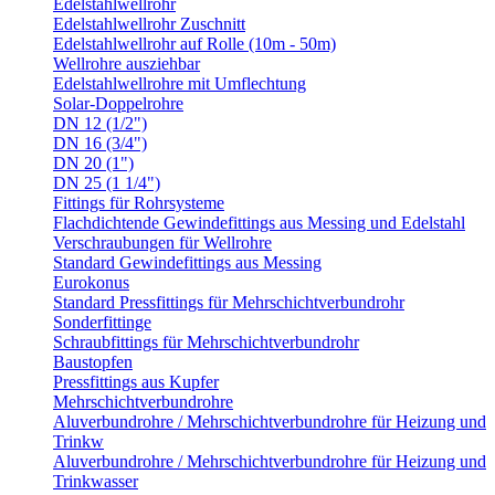
Edelstahlwellrohr
Edelstahlwellrohr Zuschnitt
Edelstahlwellrohr auf Rolle (10m - 50m)
Wellrohre ausziehbar
Edelstahlwellrohre mit Umflechtung
Solar-Doppelrohre
DN 12 (1/2")
DN 16 (3/4")
DN 20 (1")
DN 25 (1 1/4")
Fittings für Rohrsysteme
Flachdichtende Gewindefittings aus Messing und Edelstahl
Verschraubungen für Wellrohre
Standard Gewindefittings aus Messing
Eurokonus
Standard Pressfittings für Mehrschichtverbundrohr
Sonderfittinge
Schraubfittings für Mehrschichtverbundrohr
Baustopfen
Pressfittings aus Kupfer
Mehrschichtverbundrohre
Aluverbundrohre / Mehrschichtverbundrohre für Heizung und
Trinkw
Aluverbundrohre / Mehrschichtverbundrohre für Heizung und
Trinkwasser