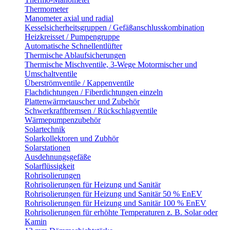
Thermometer
Manometer axial und radial
Kesselsicherheitsgruppen / Gefäßanschlusskombination
Heizkreisset / Pumpengruppe
Automatische Schnellentlüfter
Thermische Ablaufsicherungen
Thermische Mischventile, 3-Wege Motormischer und
Umschaltventile
Überströmventile / Kappenventile
Flachdichtungen / Fiberdichtungen einzeln
Plattenwärmetauscher und Zubehör
Schwerkraftbremsen / Rückschlagventile
Wärmepumpenzubehör
Solartechnik
Solarkollektoren und Zubhör
Solarstationen
Ausdehnungsgefäße
Solarflüssigkeit
Rohrisolierungen
Rohrisolierungen für Heizung und Sanitär
Rohrisolierungen für Heizung und Sanitär 50 % EnEV
Rohrisolierungen für Heizung und Sanitär 100 % EnEV
Rohrisolierungen für erhöhte Temperaturen z. B. Solar oder
Kamin