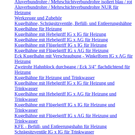
Aluverbundrohre / Mehrschichtverbundrohre isoliert blau / rot
Aluverbundrohre / Mehrschichtverbundrohre NUR für
Heizung
Werkzeuge und Zubehör
Kugelhähne, Schrägsitzventile, Befüll- und Entleerungshähne
Kugelhähne für Heizung
Kugelhähne mit Hebelgriff IG x IG für Heizung
Kugelhähne mit Hebelgriff IG x AG für Heizung
Kugelhähne mit Flügelgriff IG x IG für Heizung
Kugelhähne mit Flügelgriff IG x AG für Heizung
Eck Kugelhahn mit Verschraubung - Winkelform IG x AG für
Heizung
Zweirohr Hahnblock durchgang / Eck 3/4" flachdichtend für
Heizung
Kugelhähne für Heizung und Trinkwasser
Kugelhähne mit Hebelgriff IG x IG für Heizung und
Trinkwasser
Kugelhähne mit Hebelgriff IG x AG für Heizung und
Trinkwasser
Kugelhähne mit Flügelgriff IG x IG für Heizung und
Trinkwasser
Kugelhähne mit Flügelgriff IG x AG für Heizung und
Trinkwasser
KFE - Befüll- und Entleerungshahn für Heizung
Schrägsitzventile IG x IG für Trinkwasser