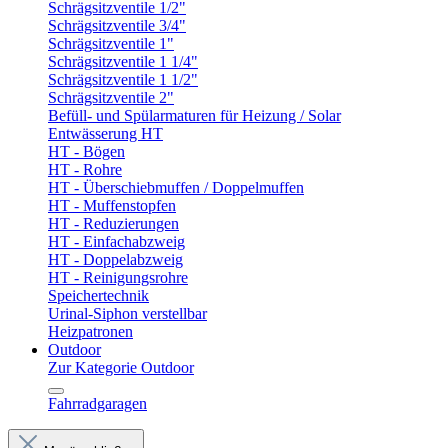
Schrägsitzventile 1/2"
Schrägsitzventile 3/4"
Schrägsitzventile 1"
Schrägsitzventile 1 1/4"
Schrägsitzventile 1 1/2"
Schrägsitzventile 2"
Befüll- und Spülarmaturen für Heizung / Solar
Entwässerung HT
HT - Bögen
HT - Rohre
HT - Überschiebmuffen / Doppelmuffen
HT - Muffenstopfen
HT - Reduzierungen
HT - Einfachabzweig
HT - Doppelabzweig
HT - Reinigungsrohre
Speichertechnik
Urinal-Siphon verstellbar
Heizpatronen
Outdoor
Zur Kategorie Outdoor
Fahrradgaragen