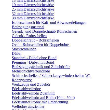
13 mm Dämmschichtstärke
19 mm Dämmschichtstärke
25 mm Dämmschichtstärke
32 mm Dämmschichtstärke
38 mm Dämmschichtstärke
Isolierschlauch für Kalt- und Abwasserleitungen
Befestigungsmaterial
Gelenk- und Doppelschraub Rohrschellen
Gelenk - Rohrschellen
Doppelschraub - Rohrschellen
Oval - Rohrschellen für Doppelrohre
Stockschrauben
Dübel
Standard - Dübel ohne Bund
Premium - Dübel mit Bund
Befestigungstechnik und Zubehör für
Mehrschichtverbundrohr
Schlauchschellen / Schneckengewindeschellen W1
Rohrsysteme
Werkzeuge und Zubehör
Edelstahlwellrohre
Edelstahlwellrohr Zuschnitt
Edelstahlwellrohr auf Rolle (10m - 50m)
Edelstahlwellrohre mit Umflechtung
Wellrohre ausziehbar