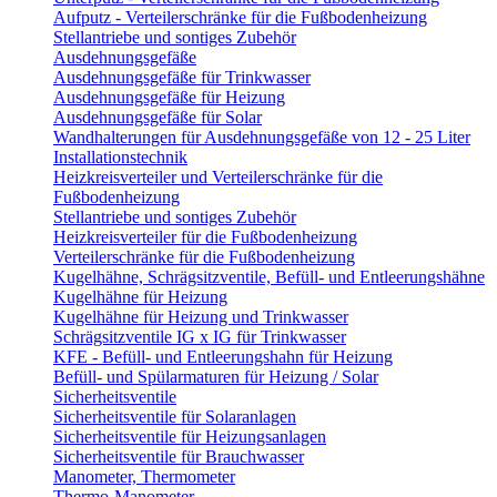
Aufputz - Verteilerschränke für die Fußbodenheizung
Stellantriebe und sontiges Zubehör
Ausdehnungsgefäße
Ausdehnungsgefäße für Trinkwasser
Ausdehnungsgefäße für Heizung
Ausdehnungsgefäße für Solar
Wandhalterungen für Ausdehnungsgefäße von 12 - 25 Liter
Installationstechnik
Heizkreisverteiler und Verteilerschränke für die
Fußbodenheizung
Stellantriebe und sontiges Zubehör
Heizkreisverteiler für die Fußbodenheizung
Verteilerschränke für die Fußbodenheizung
Kugelhähne, Schrägsitzventile, Befüll- und Entleerungshähne
Kugelhähne für Heizung
Kugelhähne für Heizung und Trinkwasser
Schrägsitzventile IG x IG für Trinkwasser
KFE - Befüll- und Entleerungshahn für Heizung
Befüll- und Spülarmaturen für Heizung / Solar
Sicherheitsventile
Sicherheitsventile für Solaranlagen
Sicherheitsventile für Heizungsanlagen
Sicherheitsventile für Brauchwasser
Manometer, Thermometer
Thermo-Manometer