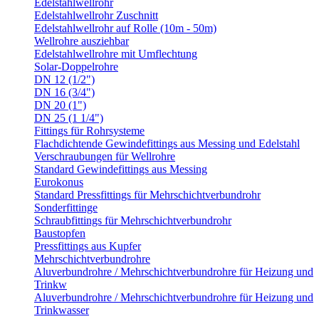
Edelstahlwellrohr
Edelstahlwellrohr Zuschnitt
Edelstahlwellrohr auf Rolle (10m - 50m)
Wellrohre ausziehbar
Edelstahlwellrohre mit Umflechtung
Solar-Doppelrohre
DN 12 (1/2")
DN 16 (3/4")
DN 20 (1")
DN 25 (1 1/4")
Fittings für Rohrsysteme
Flachdichtende Gewindefittings aus Messing und Edelstahl
Verschraubungen für Wellrohre
Standard Gewindefittings aus Messing
Eurokonus
Standard Pressfittings für Mehrschichtverbundrohr
Sonderfittinge
Schraubfittings für Mehrschichtverbundrohr
Baustopfen
Pressfittings aus Kupfer
Mehrschichtverbundrohre
Aluverbundrohre / Mehrschichtverbundrohre für Heizung und
Trinkw
Aluverbundrohre / Mehrschichtverbundrohre für Heizung und
Trinkwasser