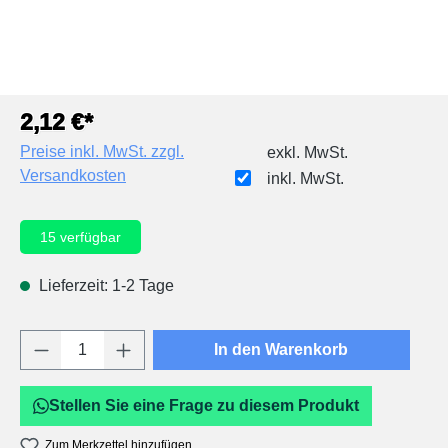
2,12 €*
Preise inkl. MwSt. zzgl.
exkl. MwSt.
Versandkosten
inkl. MwSt.
15
verfügbar
Lieferzeit: 1-2 Tage
Produkt Anzahl: Gib den gewünschten Wert e
In den Warenkorb
Stellen Sie eine Frage zu diesem Produkt
Zum Merkzettel hinzufügen