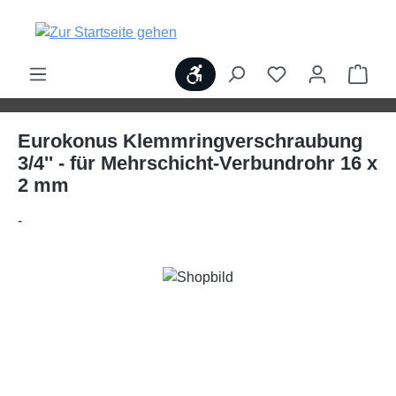
alt springen
Werkzeugleiste anzeigen
Ware
Eurokonus Klemmringverschraubung
3/4'' - für Mehrschicht-Verbundrohr 16 x
2 mm
-
Bildergalerie überspringen