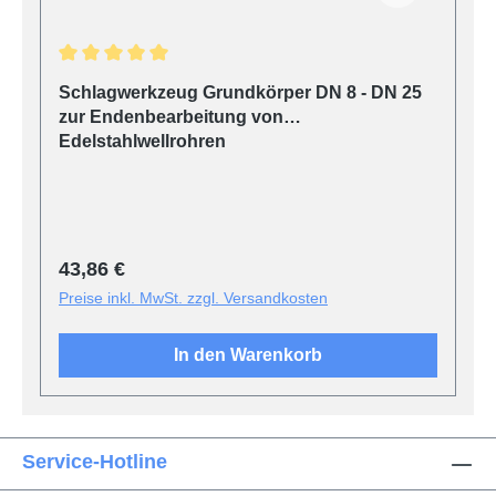
Durchschnittliche Bewertung von 5 von 5 Sternen
Schlagwerkzeug Grundkörper DN 8 - DN 25
zur Endenbearbeitung von
Edelstahlwellrohren
Regulärer Preis:
43,86 €
Preise inkl. MwSt. zzgl. Versandkosten
In den Warenkorb
Service-Hotline