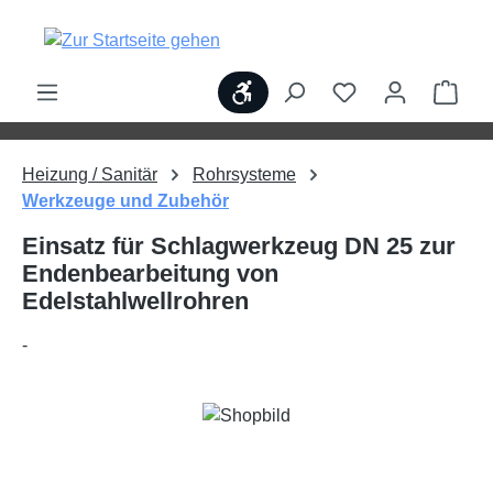
alt springen
Werkzeugleiste anzeigen
Ware
Heizung / Sanitär
Rohrsysteme
Werkzeuge und Zubehör
Einsatz für Schlagwerkzeug DN 25 zur
Endenbearbeitung von
Edelstahlwellrohren
-
Bildergalerie überspringen