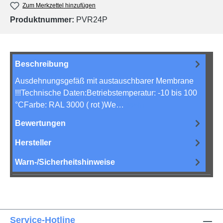
Zum Merkzettel hinzufügen
Produktnummer:
PVR24P
Beschreibung
Ausdehnungsgefäß mit austauschbarer Membrane
!!!Technische Daten:Betriebstemperatur: -10 bis 100
°CFarbe: RAL 3000 ( rot )We…
Mehr
Bewertungen
Hersteller
Warn-/Sicherheitshinweise
Service-Hotline