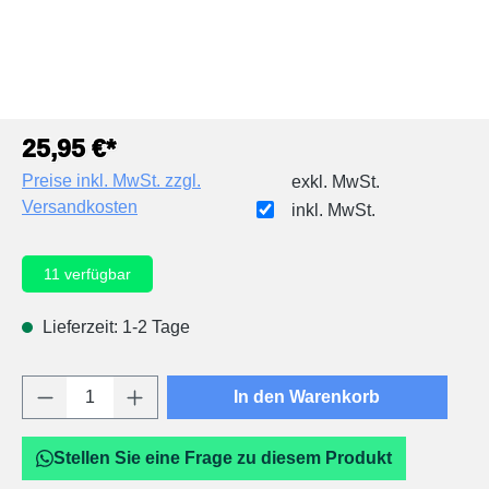
25,95 €*
Preise inkl. MwSt. zzgl.
exkl. MwSt.
Versandkosten
inkl. MwSt.
11
verfügbar
Lieferzeit: 1-2 Tage
Produkt Anzahl: Gib den gewünschten Wert e
In den Warenkorb
Stellen Sie eine Frage zu diesem Produkt