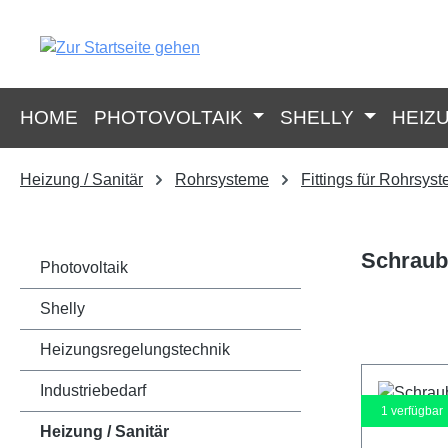
springen
Zur Hauptnavigation springen
HOME
PHOTOVOLTAIK
SHELLY
HEIZ
Heizung / Sanitär
Rohrsysteme
Fittings für Rohrsys
Schraub
Photovoltaik
Shelly
Heizungsregelungstechnik
Industriebedarf
1
verfügbar
Heizung / Sanitär