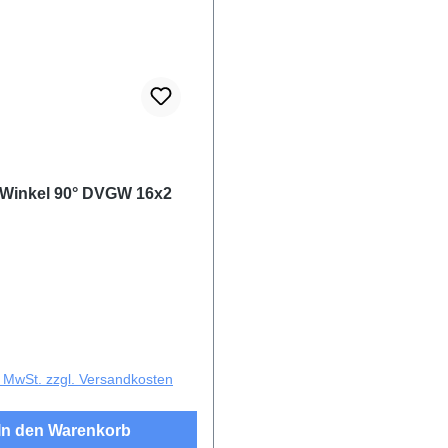
Winkel 90° DVGW 16x2
r Preis:
l. MwSt. zzgl. Versandkosten
In den Warenkorb