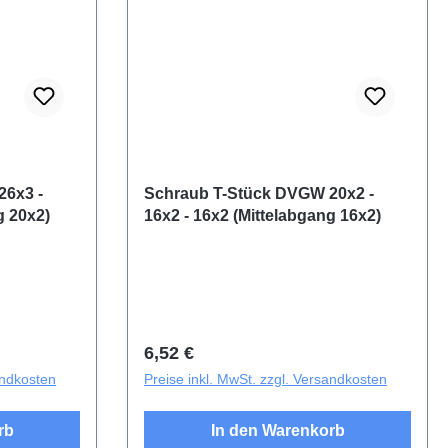
26x3 -
Schraub T-Stück DVGW 20x2 -
g 20x2)
16x2 - 16x2 (Mittelabgang 16x2)
Regulärer Preis:
6,52 €
andkosten
Preise inkl. MwSt. zzgl. Versandkosten
rb
In den Warenkorb