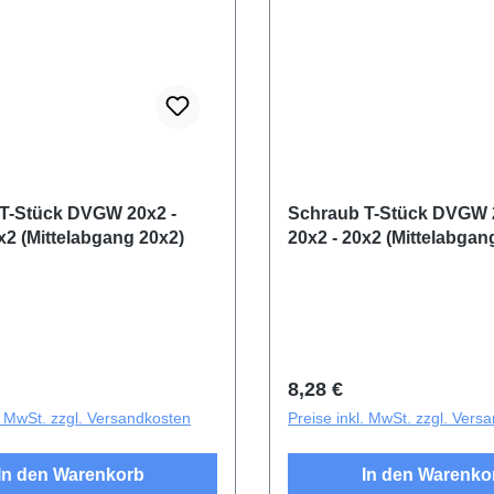
T-Stück DVGW 20x2 -
Schraub T-Stück DVGW 
x2 (Mittelabgang 20x2)
20x2 - 20x2 (Mittelabgan
r Preis:
Regulärer Preis:
8,28 €
l. MwSt. zzgl. Versandkosten
Preise inkl. MwSt. zzgl. Vers
In den Warenkorb
In den Warenko