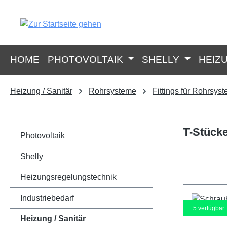
springen
Zur Hauptnavigation springen
HOME
PHOTOVOLTAIK
SHELLY
HEIZ
Heizung / Sanitär
Rohrsysteme
Fittings für Rohrsys
T-Stück
Photovoltaik
Shelly
Heizungsregelungstechnik
Industriebedarf
5
verfügbar
Heizung / Sanitär