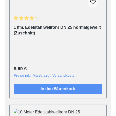
Durchschnittliche Bewertung von 4.2 von 5 Sternen
1 lfm. Edelstahlwellrohr DN 25 normalgewellt
(Zuschnitt)
Regulärer Preis:
8,69 €
Preise inkl. MwSt. zzgl. Versandkosten
In den Warenkorb