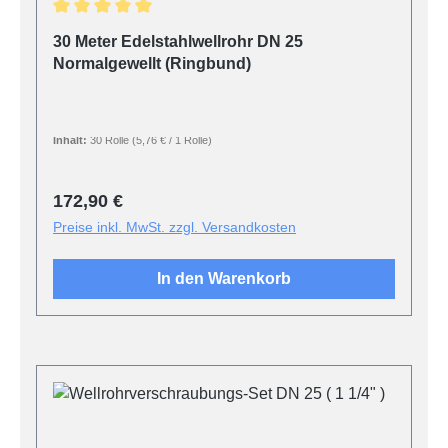
Durchschnittliche Bewertung von 5 von 5 Sternen
30 Meter Edelstahlwellrohr DN 25
Normalgewellt (Ringbund)
Inhalt:
30 Rolle
(5,76 € / 1 Rolle)
Regulärer Preis:
172,90 €
Preise inkl. MwSt. zzgl. Versandkosten
In den Warenkorb
Produktgalerie überspringen