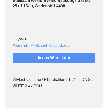
Edelstahl Wellrohrverschraubungs-Set DN
25 ( 1 1/4" ), Werkstoff 1.4408
Regulärer Preis:
13,59 €
Preise inkl. MwSt. zzgl. Versandkosten
In den Warenkorb