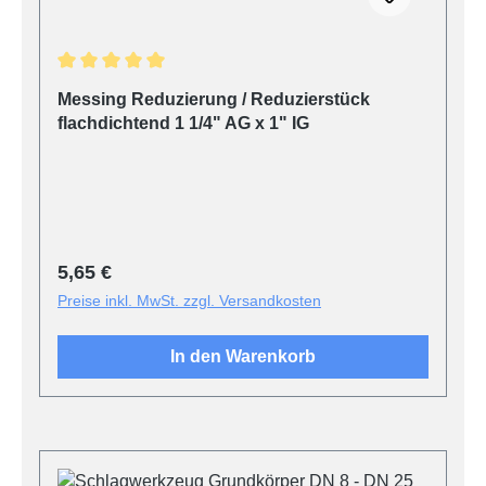
Durchschnittliche Bewertung von 5 von 5 Sternen
Messing Reduzierung / Reduzierstück
flachdichtend 1 1/4" AG x 1" IG
Regulärer Preis:
5,65 €
Preise inkl. MwSt. zzgl. Versandkosten
In den Warenkorb
Produktgalerie überspringen