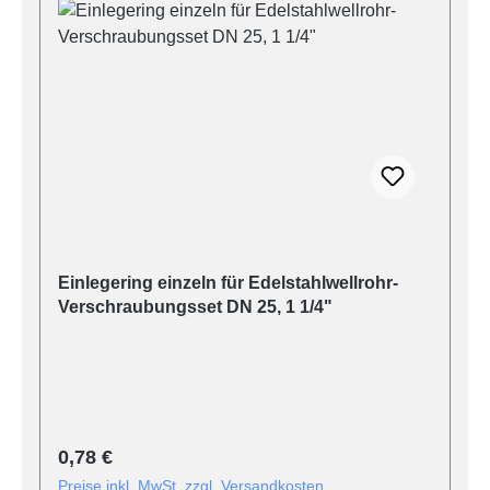
Einlegering einzeln für Edelstahlwellrohr-
Verschraubungsset DN 25, 1 1/4"
Regulärer Preis:
0,78 €
Preise inkl. MwSt. zzgl. Versandkosten