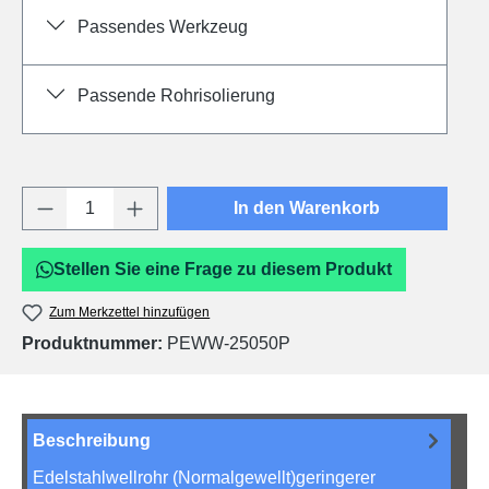
Passendes Werkzeug
Passende Rohrisolierung
Produkt Anzahl: Gib den gewünschten Wert e
In den Warenkorb
Stellen Sie eine Frage zu diesem Produkt
Zum Merkzettel hinzufügen
Produktnummer:
PEWW-25050P
Beschreibung
Edelstahlwellrohr (Normalgewellt)geringerer