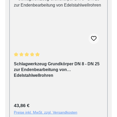
Durchschnittliche Bewertung von 5 von 5 Sternen
Schlagwerkzeug Grundkörper DN 8 - DN 25
zur Endenbearbeitung von
Edelstahlwellrohren
Regulärer Preis:
43,86 €
Preise inkl. MwSt. zzgl. Versandkosten