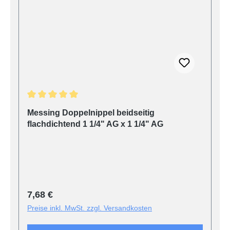
Durchschnittliche Bewertung von 5 von 5 Sternen
Messing Doppelnippel beidseitig
flachdichtend 1 1/4" AG x 1 1/4" AG
Regulärer Preis:
7,68 €
Preise inkl. MwSt. zzgl. Versandkosten