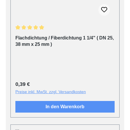
Durchschnittliche Bewertung von 5 von 5 Sternen
Flachdichtung / Fiberdichtung 1 1/4" ( DN 25,
38 mm x 25 mm )
Regulärer Preis:
0,39 €
Preise inkl. MwSt. zzgl. Versandkosten
In den Warenkorb