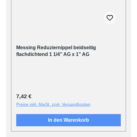
Messing Reduziernippel beidseitig
flachdichtend 1 1/4" AG x 1" AG
Regulärer Preis:
7,42 €
Preise inkl. MwSt. zzgl. Versandkosten
In den Warenkorb