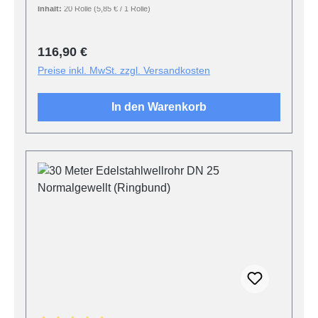
Inhalt:
20 Rolle
(5,85 € / 1 Rolle)
Regulärer Preis:
116,90 €
Preise inkl. MwSt. zzgl. Versandkosten
In den Warenkorb