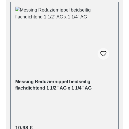
Messing Reduziernippel beidseitig
flachdichtend 1 1/2" AG x 1 1/4" AG
Regulärer Preis:
10,98 €