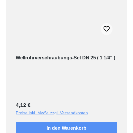
Wellrohrverschraubungs-Set DN 25 ( 1 1/4" )
Regulärer Preis:
4,12 €
Preise inkl. MwSt. zzgl. Versandkosten
In den Warenkorb