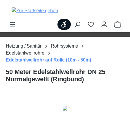
alt springen
Werkzeugleiste anzeigen
Ware
Heizung / Sanitär
Rohrsysteme
Edelstahlwellrohre
Edelstahlwellrohr auf Rolle (10m - 50m)
50 Meter Edelstahlwellrohr DN 25
Normalgewellt (Ringbund)
-
Bildergalerie überspringen