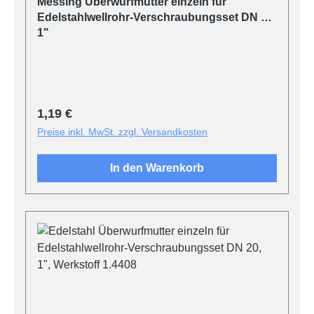
Messing Überwurfmutter einzeln für
Edelstahlwellrohr-Verschraubungsset DN 20,
1"
Regulärer Preis:
1,19 €
Preise inkl. MwSt. zzgl. Versandkosten
In den Warenkorb