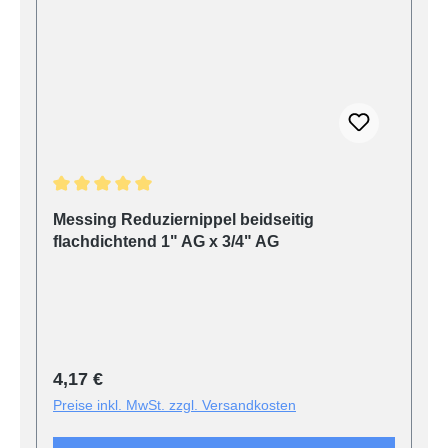
Durchschnittliche Bewertung von 5 von 5 Sternen
Messing Reduziernippel beidseitig
flachdichtend 1" AG x 3/4" AG
Regulärer Preis:
4,17 €
Preise inkl. MwSt. zzgl. Versandkosten