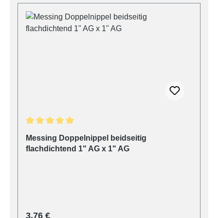
Durchschnittliche Bewertung von 5 von 5 Sternen
Messing Doppelnippel beidseitig
flachdichtend 1" AG x 1" AG
Regulärer Preis:
3,76 €