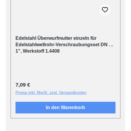
Edelstahl Überwurfmutter einzeln für
Edelstahlwellrohr-Verschraubungsset DN 20,
1", Werkstoff 1.4408
Regulärer Preis:
7,09 €
Preise inkl. MwSt. zzgl. Versandkosten
In den Warenkorb
Produktgalerie überspringen