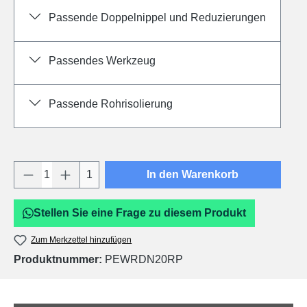
Passende Doppelnippel und Reduzierungen
Passendes Werkzeug
Passende Rohrisolierung
Produkt Anzahl: Gib den gewünschten Wert e
1
In den Warenkorb
Stellen Sie eine Frage zu diesem Produkt
Zum Merkzettel hinzufügen
Produktnummer:
PEWRDN20RP