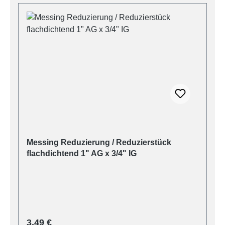
Messing Reduzierung / Reduzierstück
flachdichtend 1" AG x 3/4" IG
Regulärer Preis:
3,49 €