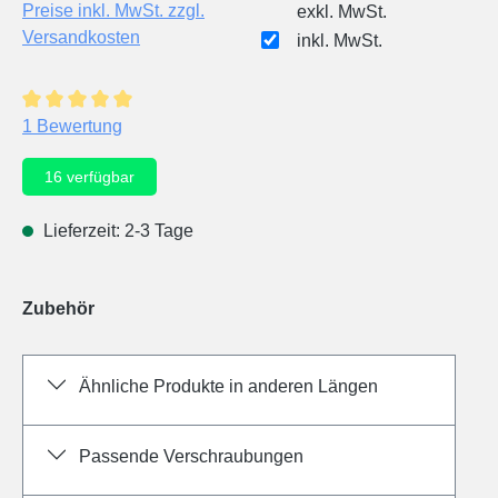
Preise inkl. MwSt. zzgl.
exkl. MwSt.
Versandkosten
inkl. MwSt.
Durchschnittliche Bewertung von 5 von 5 Sternen
1 Bewertung
16
verfügbar
Lieferzeit: 2-3 Tage
Zubehör
Ähnliche Produkte in anderen Längen
Passende Verschraubungen