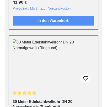
Regulärer Preis:
41,90 €
Preise inkl. MwSt. zzgl. Versandkosten
In den Warenkorb
Durchschnittliche Bewertung von 5 von 5 Sternen
30 Meter Edelstahlwellrohr DN 20
Normalgewellt (Ringbund)