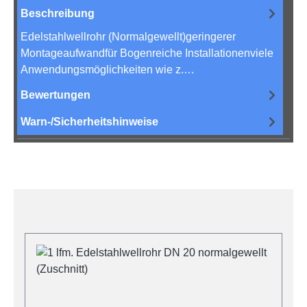
Beschreibung
Edelstahlwellrohr (Normalgewellt)geringerer
Montageaufwandfür Bogenreiche Installationenviele
Anwendungsmöglichkeiten wie z.…
Mehr
Bewertungen
Warn-/Sicherheitshinweise
Produktgalerie überspringen