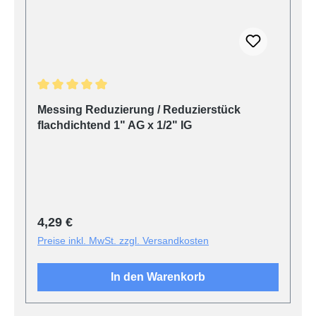
Durchschnittliche Bewertung von 5 von 5 Sternen
Messing Reduzierung / Reduzierstück
flachdichtend 1" AG x 1/2" IG
Regulärer Preis:
4,29 €
Preise inkl. MwSt. zzgl. Versandkosten
In den Warenkorb