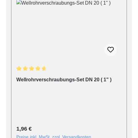
Durchschnittliche Bewertung von 4.8 von 5 Sternen
Wellrohrverschraubungs-Set DN 20 ( 1" )
Regulärer Preis:
1,96 €
Preise inkl. MwSt. zzgl. Versandkosten