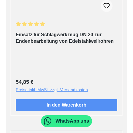
Durchschnittliche Bewertung von 5 von 5 Sternen
Einsatz für Schlagwerkzeug DN 20 zur
Endenbearbeitung von Edelstahlwellrohren
Regulärer Preis:
54,85 €
Preise inkl. MwSt. zzgl. Versandkosten
In den Warenkorb
WhatsApp uns
Produktgalerie überspringen