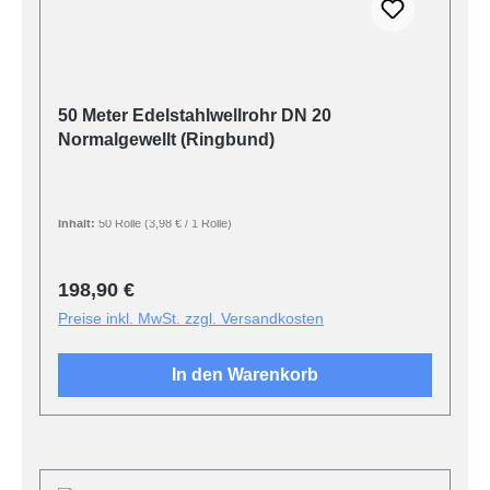
50 Meter Edelstahlwellrohr DN 20
Normalgewellt (Ringbund)
Inhalt:
50 Rolle
(3,98 € / 1 Rolle)
Regulärer Preis:
198,90 €
Preise inkl. MwSt. zzgl. Versandkosten
In den Warenkorb
Produktgalerie überspringen