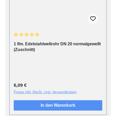
Durchschnittliche Bewertung von 5 von 5 Sternen
1 lfm. Edelstahlwellrohr DN 20 normalgewellt
(Zuschnitt)
Regulärer Preis:
6,09 €
Preise inkl. MwSt. zzgl. Versandkosten
In den Warenkorb