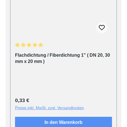
Durchschnittliche Bewertung von 5 von 5 Sternen
Flachdichtung / Fiberdichtung 1" ( DN 20, 30
mm x 20 mm )
Regulärer Preis:
0,33 €
Preise inkl. MwSt. zzgl. Versandkosten
In den Warenkorb