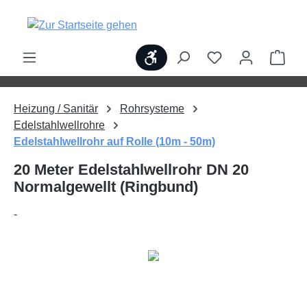
alt springen
Werkzeugleiste anzeigen
Ware
Heizung / Sanitär
Rohrsysteme
Edelstahlwellrohre
Edelstahlwellrohr auf Rolle (10m - 50m)
20 Meter Edelstahlwellrohr DN 20
Normalgewellt (Ringbund)
-
Bildergalerie überspringen