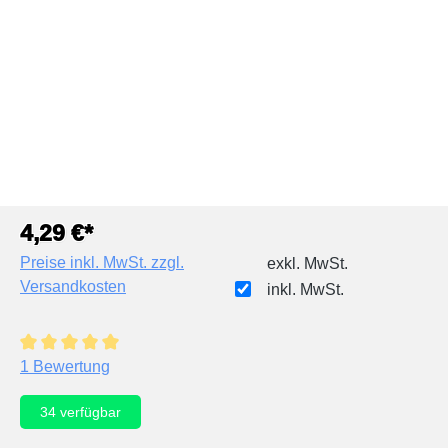
4,29 €*
Preise inkl. MwSt. zzgl.
exkl. MwSt.
Versandkosten
inkl. MwSt.
Durchschnittliche Bewertung von 5 von 5 Sternen
1 Bewertung
34
verfügbar