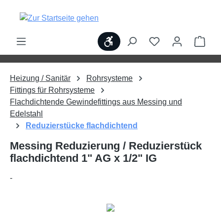
alt springen
Werkzeugleiste anzeigen
Ware
Heizung / Sanitär
Rohrsysteme
Fittings für Rohrsysteme
Flachdichtende Gewindefittings aus Messing und
Edelstahl
Reduzierstücke flachdichtend
Messing Reduzierung / Reduzierstück
flachdichtend 1" AG x 1/2" IG
-
Bildergalerie überspringen