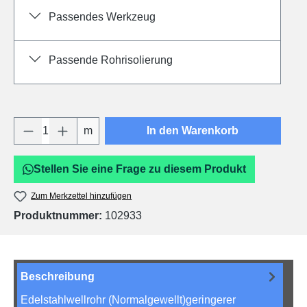
Passendes Werkzeug
Passende Rohrisolierung
Produkt Anzahl: Gib den gewünschten Wert e
m
In den Warenkorb
Stellen Sie eine Frage zu diesem Produkt
Zum Merkzettel hinzufügen
Produktnummer:
102933
Beschreibung
Edelstahlwellrohr (Normalgewellt)geringerer