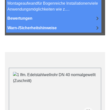
Montageaufwandfür Bogenreiche Installationenviele
Anwendungsmöglichkeiten wie z.…
Mehr
Bewertungen
Warn-/Sicherheitshinweise
Produktgalerie überspringen