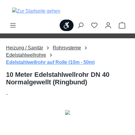
alt springen
Werkzeugleiste anzeigen
Ware
Heizung / Sanitär
Rohrsysteme
Edelstahlwellrohre
Edelstahlwellrohr auf Rolle (10m - 50m)
10 Meter Edelstahlwellrohr DN 40
Normalgewellt (Ringbund)
-
Bildergalerie überspringen