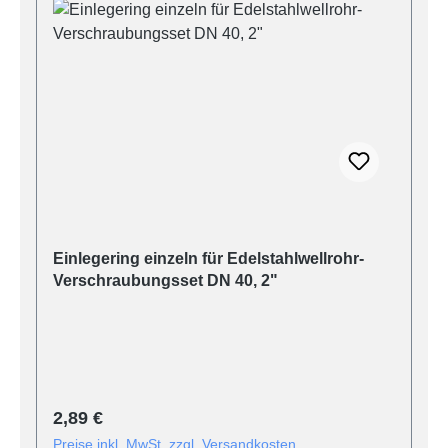
Einlegering einzeln für Edelstahlwellrohr-
Verschraubungsset DN 40, 2"
Regulärer Preis:
2,89 €
Preise inkl. MwSt. zzgl. Versandkosten