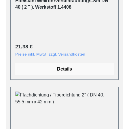
Edelstahl Wellrohrverschraubungs-Set DN
40 ( 2 " ), Werkstoff 1.4408
Regulärer Preis:
21,38 €
Preise inkl. MwSt. zzgl. Versandkosten
Details