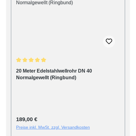
Durchschnittliche Bewertung von 5 von 5 Sternen
20 Meter Edelstahlwellrohr DN 40
Normalgewellt (Ringbund)
Regulärer Preis:
189,00 €
Preise inkl. MwSt. zzgl. Versandkosten