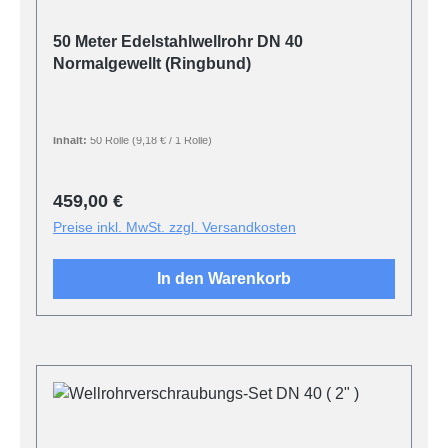
50 Meter Edelstahlwellrohr DN 40
Normalgewellt (Ringbund)
Inhalt:
50 Rolle
(9,18 € / 1 Rolle)
Regulärer Preis:
459,00 €
Preise inkl. MwSt. zzgl. Versandkosten
In den Warenkorb
Produktgalerie überspringen