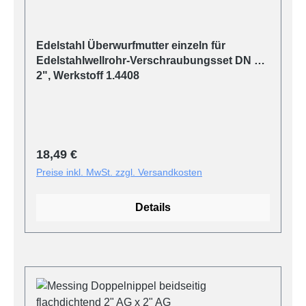
Edelstahl Überwurfmutter einzeln für
Edelstahlwellrohr-Verschraubungsset DN 40,
2", Werkstoff 1.4408
Regulärer Preis:
18,49 €
Preise inkl. MwSt. zzgl. Versandkosten
Details
Produktgalerie überspringen