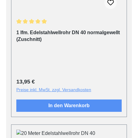
Durchschnittliche Bewertung von 5 von 5 Sternen
1 lfm. Edelstahlwellrohr DN 40 normalgewellt
(Zuschnitt)
Regulärer Preis:
13,95 €
Preise inkl. MwSt. zzgl. Versandkosten
In den Warenkorb