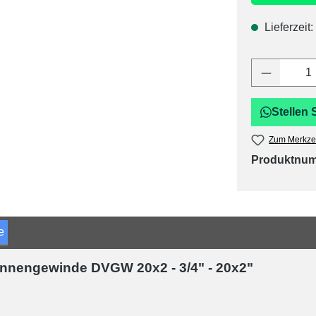
Lieferzeit:
Produkt 
Stellen 
Zum Merkzet
Produktnu
e
Innengewinde DVGW 20x2 - 3/4" - 20x2"