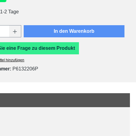
 1-2 Tage
Anzahl: Gib den gewünschten Wert ein oder
In den Warenkorb
Sie eine Frage zu diesem Produkt
tel hinzufügen
mmer:
P6132206P