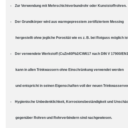
- Zur Verwendung mit Mehrschichtverbundrohr oder Kunststoffrohren.
- Der Grundkörper wird aus warmgepresstem zertifiziertem Messing
hergestellt ohne jegliche Porosität wie es z. B. bei Rotguss möglich ist
- Der verwendete Werkstoff (CuZn40Pb2/CW617 nach DIN V 17900/EN
kann in allen Trinkwassern ohne Einschränkung verwendet werden
und entspricht in seinen Eigenschaften voll der neuen Trinkwasserve
- Hygienische Unbedenklichkeit, Korrosionsbeständigkeit und Unschäd
gegenüber Rohren und Rohrverbindern sind nachgewiesen.