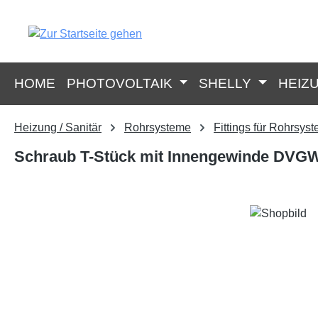
springen
Zur Hauptnavigation springen
HOME
PHOTOVOLTAIK
SHELLY
HEIZ
Heizung / Sanitär
Rohrsysteme
Fittings für Rohrsys
Schraub T-Stück mit Innengewinde DVGW 2
Bildergalerie überspringen