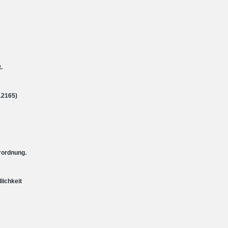
.
12165)
rordnung.
lichkeit