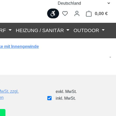
Werkzeugleiste anzeigen
0,00 €
Ware
RF
HEIZUNG / SANITÄR
OUTDOOR
ke mit Innengewinde
-
MwSt. zzgl.
exkl. MwSt.
en
inkl. MwSt.
r