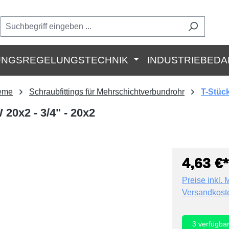
UNGSREGELUNGSTECHNIK
INDUSTRIEBEDA
teme
Schraubfittings für Mehrschichtverbundrohr
T-Stüc
0x2 - 3/4" - 20x2
4,63 €*
Preise inkl. 
Versandkost
3
verfügba