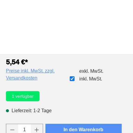
5,54 €*
Preise inkl. MwSt. zzgl.
exkl. MwSt.
Versandkosten
inkl. MwSt.
1
verfügbar
Lieferzeit: 1-2 Tage
Produkt Anzahl: Gib den gewünschten Wert e
In den Warenkorb