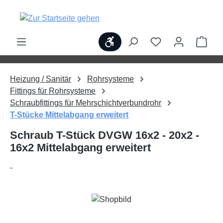
alt springen
Werkzeugleiste anzeigen
Ware
Heizung / Sanitär
Rohrsysteme
Fittings für Rohrsysteme
Schraubfittings für Mehrschichtverbundrohr
T-Stücke Mittelabgang erweitert
Schraub T-Stück DVGW 16x2 - 20x2 -
16x2 Mittelabgang erweitert
-
Bildergalerie überspringen