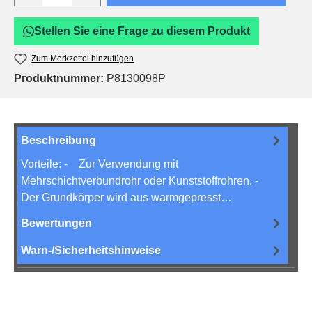
Stellen Sie eine Frage zu diesem Produkt
Zum Merkzettel hinzufügen
Produktnummer:
P8130098P
Beschreibung
Vorteile: - Zur Verwendung mit
Mehrschichtverbundrohr oder Kunststoffrohren. -
Der Grundkörper wird aus warmgepresst…
Mehr
Bewertungen
Warn-/Sicherheitshinweise