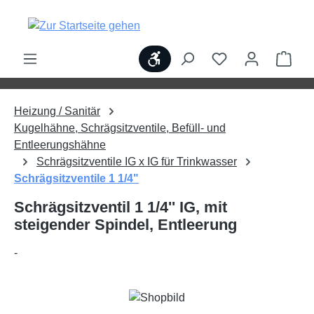
alt springen
Werkzeugleiste anzeigen
Ware
Heizung / Sanitär
Kugelhähne, Schrägsitzventile, Befüll- und
Entleerungshähne
Schrägsitzventile IG x IG für Trinkwasser
Schrägsitzventile 1 1/4"
Schrägsitzventil 1 1/4'' IG, mit
steigender Spindel, Entleerung
-
Bildergalerie überspringen