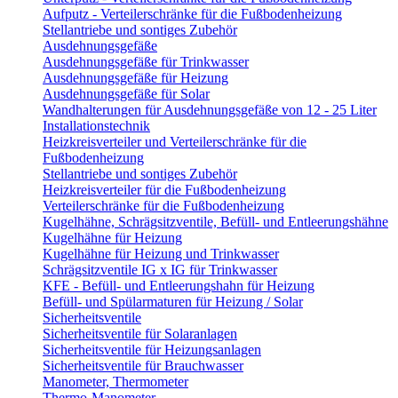
Aufputz - Verteilerschränke für die Fußbodenheizung
Stellantriebe und sontiges Zubehör
Ausdehnungsgefäße
Ausdehnungsgefäße für Trinkwasser
Ausdehnungsgefäße für Heizung
Ausdehnungsgefäße für Solar
Wandhalterungen für Ausdehnungsgefäße von 12 - 25 Liter
Installationstechnik
Heizkreisverteiler und Verteilerschränke für die
Fußbodenheizung
Stellantriebe und sontiges Zubehör
Heizkreisverteiler für die Fußbodenheizung
Verteilerschränke für die Fußbodenheizung
Kugelhähne, Schrägsitzventile, Befüll- und Entleerungshähne
Kugelhähne für Heizung
Kugelhähne für Heizung und Trinkwasser
Schrägsitzventile IG x IG für Trinkwasser
KFE - Befüll- und Entleerungshahn für Heizung
Befüll- und Spülarmaturen für Heizung / Solar
Sicherheitsventile
Sicherheitsventile für Solaranlagen
Sicherheitsventile für Heizungsanlagen
Sicherheitsventile für Brauchwasser
Manometer, Thermometer
Thermo-Manometer