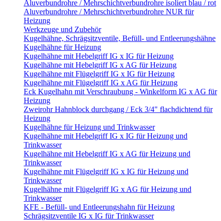
Aluverbundrohre / Mehrschichtverbundrohre isoliert blau / rot
Aluverbundrohre / Mehrschichtverbundrohre NUR für
Heizung
Werkzeuge und Zubehör
Kugelhähne, Schrägsitzventile, Befüll- und Entleerungshähne
Kugelhähne für Heizung
Kugelhähne mit Hebelgriff IG x IG für Heizung
Kugelhähne mit Hebelgriff IG x AG für Heizung
Kugelhähne mit Flügelgriff IG x IG für Heizung
Kugelhähne mit Flügelgriff IG x AG für Heizung
Eck Kugelhahn mit Verschraubung - Winkelform IG x AG für
Heizung
Zweirohr Hahnblock durchgang / Eck 3/4" flachdichtend für
Heizung
Kugelhähne für Heizung und Trinkwasser
Kugelhähne mit Hebelgriff IG x IG für Heizung und
Trinkwasser
Kugelhähne mit Hebelgriff IG x AG für Heizung und
Trinkwasser
Kugelhähne mit Flügelgriff IG x IG für Heizung und
Trinkwasser
Kugelhähne mit Flügelgriff IG x AG für Heizung und
Trinkwasser
KFE - Befüll- und Entleerungshahn für Heizung
Schrägsitzventile IG x IG für Trinkwasser