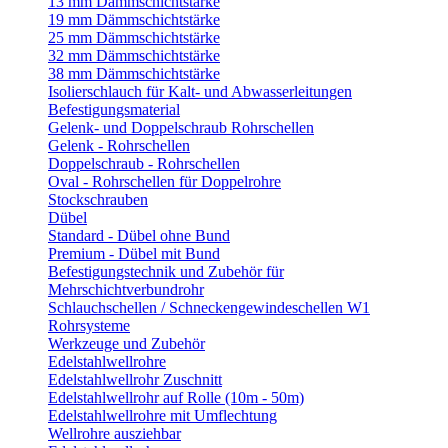
13 mm Dämmschichtstärke
19 mm Dämmschichtstärke
25 mm Dämmschichtstärke
32 mm Dämmschichtstärke
38 mm Dämmschichtstärke
Isolierschlauch für Kalt- und Abwasserleitungen
Befestigungsmaterial
Gelenk- und Doppelschraub Rohrschellen
Gelenk - Rohrschellen
Doppelschraub - Rohrschellen
Oval - Rohrschellen für Doppelrohre
Stockschrauben
Dübel
Standard - Dübel ohne Bund
Premium - Dübel mit Bund
Befestigungstechnik und Zubehör für
Mehrschichtverbundrohr
Schlauchschellen / Schneckengewindeschellen W1
Rohrsysteme
Werkzeuge und Zubehör
Edelstahlwellrohre
Edelstahlwellrohr Zuschnitt
Edelstahlwellrohr auf Rolle (10m - 50m)
Edelstahlwellrohre mit Umflechtung
Wellrohre ausziehbar