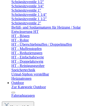
Schrägsitzventile 1/2"
Schrägsitzventile 3/4"
Schrägsitzventile 1"
Schrägsitzventile 1 1/4"
Schrägsitzventile 1 1/2"
Schrägsitzventile 2"
Befüll- und Spülarmaturen für Heizung / Solar
Entwässerung HT
HT - Bögen
HT - Rohre
HT - Überschiebmuffen / Doppelmuffen
HT - Muffenstopfen
HT - Reduzierungen
HT - Einfachabzweig
HT - Doppelabzweig
HT - Reinigungsrohre
Speichertechnik
Urinal-Siphon verstellbar
Heizpatronen
Outdoor
Zur Kategorie Outdoor
Fahrradgaragen