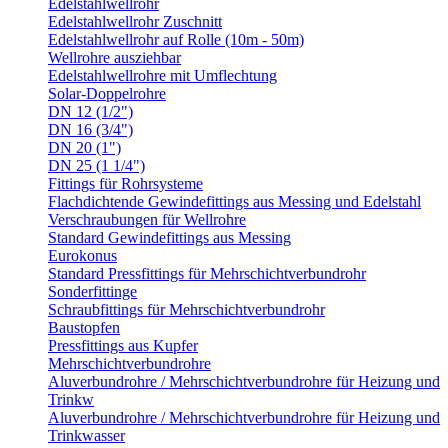
Edelstahlwellrohr
Edelstahlwellrohr Zuschnitt
Edelstahlwellrohr auf Rolle (10m - 50m)
Wellrohre ausziehbar
Edelstahlwellrohre mit Umflechtung
Solar-Doppelrohre
DN 12 (1/2")
DN 16 (3/4")
DN 20 (1")
DN 25 (1 1/4")
Fittings für Rohrsysteme
Flachdichtende Gewindefittings aus Messing und Edelstahl
Verschraubungen für Wellrohre
Standard Gewindefittings aus Messing
Eurokonus
Standard Pressfittings für Mehrschichtverbundrohr
Sonderfittinge
Schraubfittings für Mehrschichtverbundrohr
Baustopfen
Pressfittings aus Kupfer
Mehrschichtverbundrohre
Aluverbundrohre / Mehrschichtverbundrohre für Heizung und
Trinkw
Aluverbundrohre / Mehrschichtverbundrohre für Heizung und
Trinkwasser