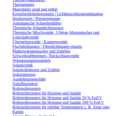
Thermometer
Manometer axial und radial
Kesselsicherheitsgruppen / Gefäßanschlusskombination
Heizkreisset / Pumpengruppe
Automatische Schnellentlüfter
Thermische Ablaufsicherungen
Thermische Mischventile, 3-Wege Motormischer und
Umschaltventile
Überströmventile / Kappenventile
Flachdichtungen / Fiberdichtungen einzeln
Plattenwärmetauscher und Zubehör
Schwerkraftbremsen / Rückschlagventile
Wärmepumpenzubehör
Solartechnik
Solarkollektoren und Zubhör
Solarstationen
Ausdehnungsgefäße
Solarflüssigkeit
Rohrisolierungen
Rohrisolierungen für Heizung und Sanitär
Rohrisolierungen für Heizung und Sanitär 50 % EnEV
Rohrisolierungen für Heizung und Sanitär 100 % EnEV
Rohrisolierungen für erhöhte Temperaturen z. B. Solar oder
Kamin