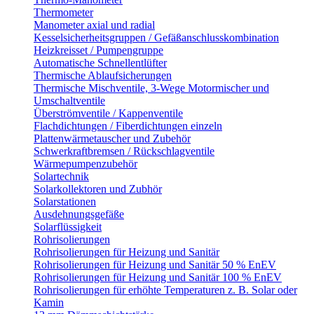
Thermometer
Manometer axial und radial
Kesselsicherheitsgruppen / Gefäßanschlusskombination
Heizkreisset / Pumpengruppe
Automatische Schnellentlüfter
Thermische Ablaufsicherungen
Thermische Mischventile, 3-Wege Motormischer und
Umschaltventile
Überströmventile / Kappenventile
Flachdichtungen / Fiberdichtungen einzeln
Plattenwärmetauscher und Zubehör
Schwerkraftbremsen / Rückschlagventile
Wärmepumpenzubehör
Solartechnik
Solarkollektoren und Zubhör
Solarstationen
Ausdehnungsgefäße
Solarflüssigkeit
Rohrisolierungen
Rohrisolierungen für Heizung und Sanitär
Rohrisolierungen für Heizung und Sanitär 50 % EnEV
Rohrisolierungen für Heizung und Sanitär 100 % EnEV
Rohrisolierungen für erhöhte Temperaturen z. B. Solar oder
Kamin