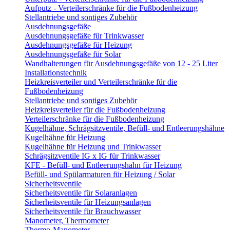
Aufputz - Verteilerschränke für die Fußbodenheizung
Stellantriebe und sontiges Zubehör
Ausdehnungsgefäße
Ausdehnungsgefäße für Trinkwasser
Ausdehnungsgefäße für Heizung
Ausdehnungsgefäße für Solar
Wandhalterungen für Ausdehnungsgefäße von 12 - 25 Liter
Installationstechnik
Heizkreisverteiler und Verteilerschränke für die
Fußbodenheizung
Stellantriebe und sontiges Zubehör
Heizkreisverteiler für die Fußbodenheizung
Verteilerschränke für die Fußbodenheizung
Kugelhähne, Schrägsitzventile, Befüll- und Entleerungshähne
Kugelhähne für Heizung
Kugelhähne für Heizung und Trinkwasser
Schrägsitzventile IG x IG für Trinkwasser
KFE - Befüll- und Entleerungshahn für Heizung
Befüll- und Spülarmaturen für Heizung / Solar
Sicherheitsventile
Sicherheitsventile für Solaranlagen
Sicherheitsventile für Heizungsanlagen
Sicherheitsventile für Brauchwasser
Manometer, Thermometer
Thermo-Manometer