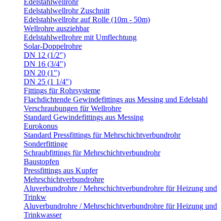
Edelstahlwellrohr
Edelstahlwellrohr Zuschnitt
Edelstahlwellrohr auf Rolle (10m - 50m)
Wellrohre ausziehbar
Edelstahlwellrohre mit Umflechtung
Solar-Doppelrohre
DN 12 (1/2")
DN 16 (3/4")
DN 20 (1")
DN 25 (1 1/4")
Fittings für Rohrsysteme
Flachdichtende Gewindefittings aus Messing und Edelstahl
Verschraubungen für Wellrohre
Standard Gewindefittings aus Messing
Eurokonus
Standard Pressfittings für Mehrschichtverbundrohr
Sonderfittinge
Schraubfittings für Mehrschichtverbundrohr
Baustopfen
Pressfittings aus Kupfer
Mehrschichtverbundrohre
Aluverbundrohre / Mehrschichtverbundrohre für Heizung und
Trinkw
Aluverbundrohre / Mehrschichtverbundrohre für Heizung und
Trinkwasser