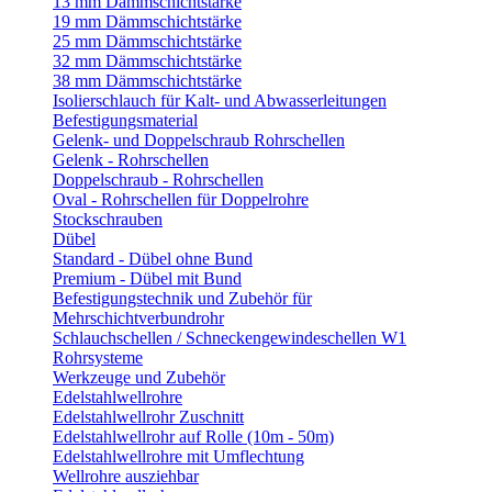
13 mm Dämmschichtstärke
19 mm Dämmschichtstärke
25 mm Dämmschichtstärke
32 mm Dämmschichtstärke
38 mm Dämmschichtstärke
Isolierschlauch für Kalt- und Abwasserleitungen
Befestigungsmaterial
Gelenk- und Doppelschraub Rohrschellen
Gelenk - Rohrschellen
Doppelschraub - Rohrschellen
Oval - Rohrschellen für Doppelrohre
Stockschrauben
Dübel
Standard - Dübel ohne Bund
Premium - Dübel mit Bund
Befestigungstechnik und Zubehör für
Mehrschichtverbundrohr
Schlauchschellen / Schneckengewindeschellen W1
Rohrsysteme
Werkzeuge und Zubehör
Edelstahlwellrohre
Edelstahlwellrohr Zuschnitt
Edelstahlwellrohr auf Rolle (10m - 50m)
Edelstahlwellrohre mit Umflechtung
Wellrohre ausziehbar