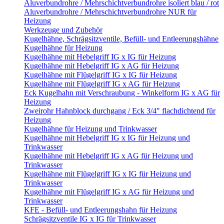
Aluverbundrohre / Mehrschichtverbundrohre isoliert blau / rot
Aluverbundrohre / Mehrschichtverbundrohre NUR für
Heizung
Werkzeuge und Zubehör
Kugelhähne, Schrägsitzventile, Befüll- und Entleerungshähne
Kugelhähne für Heizung
Kugelhähne mit Hebelgriff IG x IG für Heizung
Kugelhähne mit Hebelgriff IG x AG für Heizung
Kugelhähne mit Flügelgriff IG x IG für Heizung
Kugelhähne mit Flügelgriff IG x AG für Heizung
Eck Kugelhahn mit Verschraubung - Winkelform IG x AG für
Heizung
Zweirohr Hahnblock durchgang / Eck 3/4" flachdichtend für
Heizung
Kugelhähne für Heizung und Trinkwasser
Kugelhähne mit Hebelgriff IG x IG für Heizung und
Trinkwasser
Kugelhähne mit Hebelgriff IG x AG für Heizung und
Trinkwasser
Kugelhähne mit Flügelgriff IG x IG für Heizung und
Trinkwasser
Kugelhähne mit Flügelgriff IG x AG für Heizung und
Trinkwasser
KFE - Befüll- und Entleerungshahn für Heizung
Schrägsitzventile IG x IG für Trinkwasser