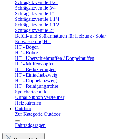
Schrägsitzventile 1/2"
Schrägsitzventile 3/4"
Schrägsitzventile 1"
Schrägsitzventile 1 1/4"
Schrägsitzventile 1 1/2"
Schrägsitzventile 2"
Befüll- und Spülarmaturen für Heizung / Solar
Entwässerung HT
HT - Bögen
HT - Rohre
HT - Überschiebmuffen / Doppelmuffen
HT - Muffenstopfen
HT - Reduzierungen
HT - Einfachabzweig
HT - Doppelabzweig
HT - Reinigungsrohre
Speichertechnik
Urinal-Siphon verstellbar
Heizpatronen
Outdoor
Zur Kategorie Outdoor
Fahrradgaragen