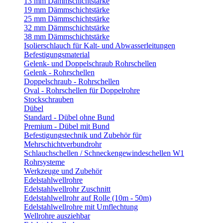
13 mm Dämmschichtstärke
19 mm Dämmschichtstärke
25 mm Dämmschichtstärke
32 mm Dämmschichtstärke
38 mm Dämmschichtstärke
Isolierschlauch für Kalt- und Abwasserleitungen
Befestigungsmaterial
Gelenk- und Doppelschraub Rohrschellen
Gelenk - Rohrschellen
Doppelschraub - Rohrschellen
Oval - Rohrschellen für Doppelrohre
Stockschrauben
Dübel
Standard - Dübel ohne Bund
Premium - Dübel mit Bund
Befestigungstechnik und Zubehör für
Mehrschichtverbundrohr
Schlauchschellen / Schneckengewindeschellen W1
Rohrsysteme
Werkzeuge und Zubehör
Edelstahlwellrohre
Edelstahlwellrohr Zuschnitt
Edelstahlwellrohr auf Rolle (10m - 50m)
Edelstahlwellrohre mit Umflechtung
Wellrohre ausziehbar