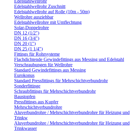
Edelstahlwellrohr
Edelstahlwellrohr Zuschnitt
Edelstahlwellrohr auf Rolle (10m - 50m)
Wellrohre ausziehbar
Edelstahlwellrohre mit Umflechtung
Solar-Doppelrohre
DN 12 (1/2")
DN 16 (3/4")
DN 20 (1")
DN 25 (1 1/4")
Fittings für Rohrsysteme
Flachdichtende Gewindefittings aus Messing und Edelstahl
Verschraubungen für Wellrohre
Standard Gewindefittings aus Messing
Eurokonus
Standard Pressfittings für Mehrschichtverbundrohr
Sonderfittinge
Schraubfittings für Mehrschichtverbundrohr
Baustopfen
Pressfittings aus Kupfer
Mehrschichtverbundrohre
Aluverbundrohre / Mehrschichtverbundrohre für Heizung und
Trinkw
Aluverbundrohre / Mehrschichtverbundrohre für Heizung und
Trinkwasser