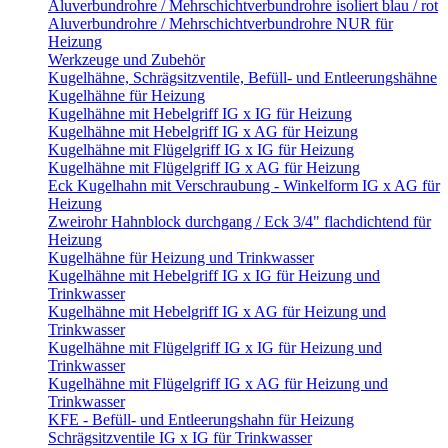
Aluverbundrohre / Mehrschichtverbundrohre isoliert blau / rot
Aluverbundrohre / Mehrschichtverbundrohre NUR für
Heizung
Werkzeuge und Zubehör
Kugelhähne, Schrägsitzventile, Befüll- und Entleerungshähne
Kugelhähne für Heizung
Kugelhähne mit Hebelgriff IG x IG für Heizung
Kugelhähne mit Hebelgriff IG x AG für Heizung
Kugelhähne mit Flügelgriff IG x IG für Heizung
Kugelhähne mit Flügelgriff IG x AG für Heizung
Eck Kugelhahn mit Verschraubung - Winkelform IG x AG für
Heizung
Zweirohr Hahnblock durchgang / Eck 3/4" flachdichtend für
Heizung
Kugelhähne für Heizung und Trinkwasser
Kugelhähne mit Hebelgriff IG x IG für Heizung und
Trinkwasser
Kugelhähne mit Hebelgriff IG x AG für Heizung und
Trinkwasser
Kugelhähne mit Flügelgriff IG x IG für Heizung und
Trinkwasser
Kugelhähne mit Flügelgriff IG x AG für Heizung und
Trinkwasser
KFE - Befüll- und Entleerungshahn für Heizung
Schrägsitzventile IG x IG für Trinkwasser