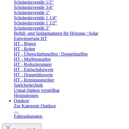
Schrägsitzventile 1/2"
Schrägsitzventile 3/4"
Schrägsitzventile 1"
Schrägsitzventile 1 1/4"
Schrägsitzventile 1 1/2"
Schrägsitzventile 2"
Befüll- und Spülarmaturen für Heizung / Solar
Entwässerung HT
HT - Bögen
HT - Rohre
HT - Überschiebmuffen / Doppelmuffen
HT - Muffenstopfen
HT - Reduzierungen
HT - Einfachabzweig
HT - Doppelabzweig
HT - Reinigungsrohre
Speichertechnik
Urinal-Siphon verstellbar
Heizpatronen
Outdoor
Zur Kategorie Outdoor
Fahrradgaragen