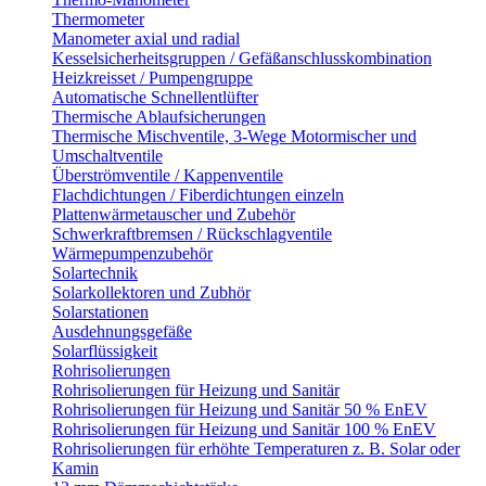
Thermometer
Manometer axial und radial
Kesselsicherheitsgruppen / Gefäßanschlusskombination
Heizkreisset / Pumpengruppe
Automatische Schnellentlüfter
Thermische Ablaufsicherungen
Thermische Mischventile, 3-Wege Motormischer und
Umschaltventile
Überströmventile / Kappenventile
Flachdichtungen / Fiberdichtungen einzeln
Plattenwärmetauscher und Zubehör
Schwerkraftbremsen / Rückschlagventile
Wärmepumpenzubehör
Solartechnik
Solarkollektoren und Zubhör
Solarstationen
Ausdehnungsgefäße
Solarflüssigkeit
Rohrisolierungen
Rohrisolierungen für Heizung und Sanitär
Rohrisolierungen für Heizung und Sanitär 50 % EnEV
Rohrisolierungen für Heizung und Sanitär 100 % EnEV
Rohrisolierungen für erhöhte Temperaturen z. B. Solar oder
Kamin