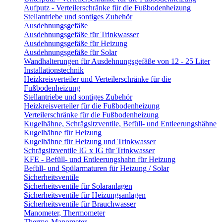
Aufputz - Verteilerschränke für die Fußbodenheizung
Stellantriebe und sontiges Zubehör
Ausdehnungsgefäße
Ausdehnungsgefäße für Trinkwasser
Ausdehnungsgefäße für Heizung
Ausdehnungsgefäße für Solar
Wandhalterungen für Ausdehnungsgefäße von 12 - 25 Liter
Installationstechnik
Heizkreisverteiler und Verteilerschränke für die
Fußbodenheizung
Stellantriebe und sontiges Zubehör
Heizkreisverteiler für die Fußbodenheizung
Verteilerschränke für die Fußbodenheizung
Kugelhähne, Schrägsitzventile, Befüll- und Entleerungshähne
Kugelhähne für Heizung
Kugelhähne für Heizung und Trinkwasser
Schrägsitzventile IG x IG für Trinkwasser
KFE - Befüll- und Entleerungshahn für Heizung
Befüll- und Spülarmaturen für Heizung / Solar
Sicherheitsventile
Sicherheitsventile für Solaranlagen
Sicherheitsventile für Heizungsanlagen
Sicherheitsventile für Brauchwasser
Manometer, Thermometer
Thermo-Manometer