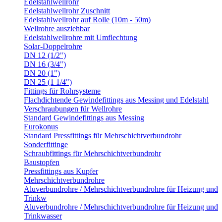
Edelstahlwellrohr
Edelstahlwellrohr Zuschnitt
Edelstahlwellrohr auf Rolle (10m - 50m)
Wellrohre ausziehbar
Edelstahlwellrohre mit Umflechtung
Solar-Doppelrohre
DN 12 (1/2")
DN 16 (3/4")
DN 20 (1")
DN 25 (1 1/4")
Fittings für Rohrsysteme
Flachdichtende Gewindefittings aus Messing und Edelstahl
Verschraubungen für Wellrohre
Standard Gewindefittings aus Messing
Eurokonus
Standard Pressfittings für Mehrschichtverbundrohr
Sonderfittinge
Schraubfittings für Mehrschichtverbundrohr
Baustopfen
Pressfittings aus Kupfer
Mehrschichtverbundrohre
Aluverbundrohre / Mehrschichtverbundrohre für Heizung und
Trinkw
Aluverbundrohre / Mehrschichtverbundrohre für Heizung und
Trinkwasser