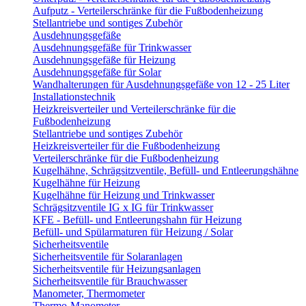
Aufputz - Verteilerschränke für die Fußbodenheizung
Stellantriebe und sontiges Zubehör
Ausdehnungsgefäße
Ausdehnungsgefäße für Trinkwasser
Ausdehnungsgefäße für Heizung
Ausdehnungsgefäße für Solar
Wandhalterungen für Ausdehnungsgefäße von 12 - 25 Liter
Installationstechnik
Heizkreisverteiler und Verteilerschränke für die
Fußbodenheizung
Stellantriebe und sontiges Zubehör
Heizkreisverteiler für die Fußbodenheizung
Verteilerschränke für die Fußbodenheizung
Kugelhähne, Schrägsitzventile, Befüll- und Entleerungshähne
Kugelhähne für Heizung
Kugelhähne für Heizung und Trinkwasser
Schrägsitzventile IG x IG für Trinkwasser
KFE - Befüll- und Entleerungshahn für Heizung
Befüll- und Spülarmaturen für Heizung / Solar
Sicherheitsventile
Sicherheitsventile für Solaranlagen
Sicherheitsventile für Heizungsanlagen
Sicherheitsventile für Brauchwasser
Manometer, Thermometer
Thermo-Manometer