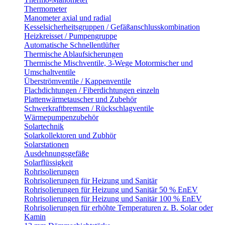
Thermometer
Manometer axial und radial
Kesselsicherheitsgruppen / Gefäßanschlusskombination
Heizkreisset / Pumpengruppe
Automatische Schnellentlüfter
Thermische Ablaufsicherungen
Thermische Mischventile, 3-Wege Motormischer und
Umschaltventile
Überströmventile / Kappenventile
Flachdichtungen / Fiberdichtungen einzeln
Plattenwärmetauscher und Zubehör
Schwerkraftbremsen / Rückschlagventile
Wärmepumpenzubehör
Solartechnik
Solarkollektoren und Zubhör
Solarstationen
Ausdehnungsgefäße
Solarflüssigkeit
Rohrisolierungen
Rohrisolierungen für Heizung und Sanitär
Rohrisolierungen für Heizung und Sanitär 50 % EnEV
Rohrisolierungen für Heizung und Sanitär 100 % EnEV
Rohrisolierungen für erhöhte Temperaturen z. B. Solar oder
Kamin