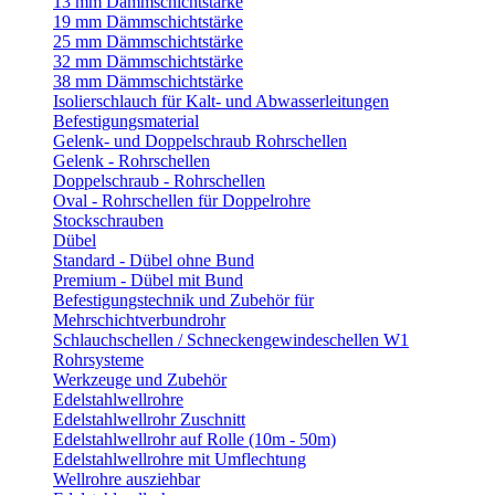
13 mm Dämmschichtstärke
19 mm Dämmschichtstärke
25 mm Dämmschichtstärke
32 mm Dämmschichtstärke
38 mm Dämmschichtstärke
Isolierschlauch für Kalt- und Abwasserleitungen
Befestigungsmaterial
Gelenk- und Doppelschraub Rohrschellen
Gelenk - Rohrschellen
Doppelschraub - Rohrschellen
Oval - Rohrschellen für Doppelrohre
Stockschrauben
Dübel
Standard - Dübel ohne Bund
Premium - Dübel mit Bund
Befestigungstechnik und Zubehör für
Mehrschichtverbundrohr
Schlauchschellen / Schneckengewindeschellen W1
Rohrsysteme
Werkzeuge und Zubehör
Edelstahlwellrohre
Edelstahlwellrohr Zuschnitt
Edelstahlwellrohr auf Rolle (10m - 50m)
Edelstahlwellrohre mit Umflechtung
Wellrohre ausziehbar