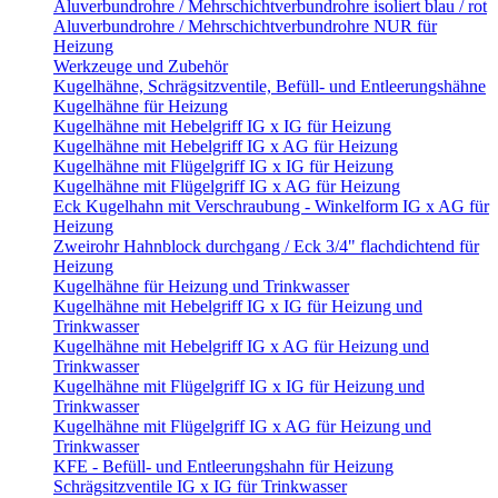
Aluverbundrohre / Mehrschichtverbundrohre isoliert blau / rot
Aluverbundrohre / Mehrschichtverbundrohre NUR für
Heizung
Werkzeuge und Zubehör
Kugelhähne, Schrägsitzventile, Befüll- und Entleerungshähne
Kugelhähne für Heizung
Kugelhähne mit Hebelgriff IG x IG für Heizung
Kugelhähne mit Hebelgriff IG x AG für Heizung
Kugelhähne mit Flügelgriff IG x IG für Heizung
Kugelhähne mit Flügelgriff IG x AG für Heizung
Eck Kugelhahn mit Verschraubung - Winkelform IG x AG für
Heizung
Zweirohr Hahnblock durchgang / Eck 3/4" flachdichtend für
Heizung
Kugelhähne für Heizung und Trinkwasser
Kugelhähne mit Hebelgriff IG x IG für Heizung und
Trinkwasser
Kugelhähne mit Hebelgriff IG x AG für Heizung und
Trinkwasser
Kugelhähne mit Flügelgriff IG x IG für Heizung und
Trinkwasser
Kugelhähne mit Flügelgriff IG x AG für Heizung und
Trinkwasser
KFE - Befüll- und Entleerungshahn für Heizung
Schrägsitzventile IG x IG für Trinkwasser