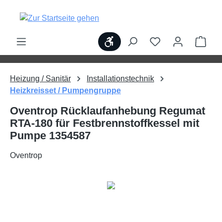
alt springen
Werkzeugleiste anzeigen
Ware
Heizung / Sanitär
Installationstechnik
Heizkreisset / Pumpengruppe
Oventrop Rücklaufanhebung Regumat
RTA-180 für Festbrennstoffkessel mit
Pumpe 1354587
Oventrop
Bildergalerie überspringen