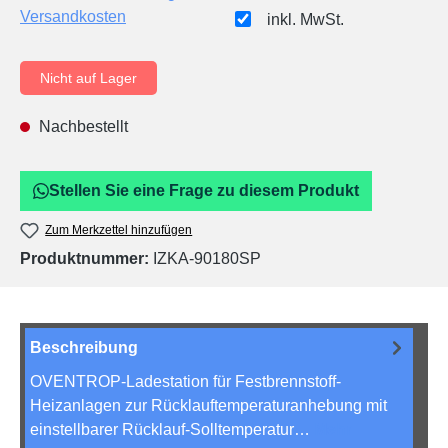
Versandkosten
inkl. MwSt.
Nicht auf Lager
Nachbestellt
Stellen Sie eine Frage zu diesem Produkt
Zum Merkzettel hinzufügen
Produktnummer:
IZKA-90180SP
Beschreibung
OVENTROP-Ladestation für Festbrennstoff-
Heizanlagen zur Rücklauftemperaturanhebung mit
einstellbarer Rücklauf-Solltemperatur…
Mehr