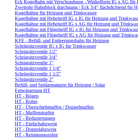
Eck Kugelhahn mit Verschraubung - Winkelform IG x AG für
Zweirohr Hahnblock durchgang / Eck 3/4" flachdichtend für 
Kugelhähne für Heizung und Trinkwasser
Kugelhähne mit Hebelgriff IG x IG für Heizung und Trinkwass
Kugelhähne mit Hebelgriff IG x AG für Heizung und Trinkwas
Kugelhähne mit Flügelgriff IG x IG für Heizung und Trinkwas
Kugelhähne mit Flügelgriff IG x AG für Heizung und Trinkwa
KFE - Befüll- und Entleerungshahn für Heizung
Schrägsitzventile IG x IG für Trinkwasser
Schrägsitzventile 1/2"
Schrägsitzventile 3/4"
Schrägsitzventile 1"
Schrägsitzventile 1 1/4"
Schrägsitzventile 1 1/2"
Schrägsitzventile 2"
Befüll- und Spülarmaturen für Heizung / Solar
Entwässerung HT
HT - Bögen
HT - Rohre
HT - Überschiebmuffen / Doppelmuffen
HT - Muffenstopfen
HT - Reduzierungen
HT - Einfachabzweig
HT - Doppelabzweig
HT - Reinigungsrohre