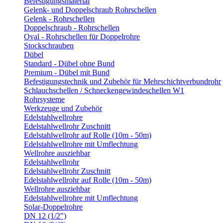
Befestigungsmaterial
Gelenk- und Doppelschraub Rohrschellen
Gelenk - Rohrschellen
Doppelschraub - Rohrschellen
Oval - Rohrschellen für Doppelrohre
Stockschrauben
Dübel
Standard - Dübel ohne Bund
Premium - Dübel mit Bund
Befestigungstechnik und Zubehör für Mehrschichtverbundrohr
Schlauchschellen / Schneckengewindeschellen W1
Rohrsysteme
Werkzeuge und Zubehör
Edelstahlwellrohre
Edelstahlwellrohr Zuschnitt
Edelstahlwellrohr auf Rolle (10m - 50m)
Edelstahlwellrohre mit Umflechtung
Wellrohre ausziehbar
Edelstahlwellrohr
Edelstahlwellrohr Zuschnitt
Edelstahlwellrohr auf Rolle (10m - 50m)
Wellrohre ausziehbar
Edelstahlwellrohre mit Umflechtung
Solar-Doppelrohre
DN 12 (1/2")