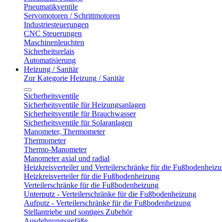
Pneumatikventile
Servomotoren / Schrittmotoren
Industriesteuerungen
CNC Steuerungen
Maschinenleuchten
Sicherheitsrelais
Automatisierung
Heizung / Sanitär
Zur Kategorie Heizung / Sanitär
Sicherheitsventile
Sicherheitsventile für Heizungsanlagen
Sicherheitsventile für Brauchwasser
Sicherheitsventile für Solaranlagen
Manometer, Thermometer
Thermometer
Thermo-Manometer
Manometer axial und radial
Heizkreisverteiler und Verteilerschränke für die Fußbodenheiz
Heizkreisverteiler für die Fußbodenheizung
Verteilerschränke für die Fußbodenheizung
Unterputz - Verteilerschränke für die Fußbodenheizung
Aufputz - Verteilerschränke für die Fußbodenheizung
Stellantriebe und sontiges Zubehör
Ausdehnungsgefäße