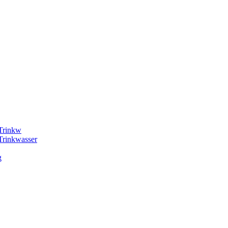
 Trinkw
Trinkwasser
g