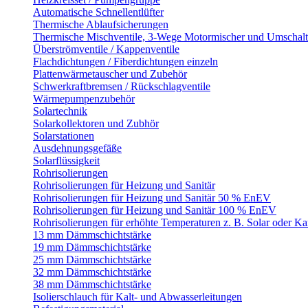
Automatische Schnellentlüfter
Thermische Ablaufsicherungen
Thermische Mischventile, 3-Wege Motormischer und Umschalt
Überströmventile / Kappenventile
Flachdichtungen / Fiberdichtungen einzeln
Plattenwärmetauscher und Zubehör
Schwerkraftbremsen / Rückschlagventile
Wärmepumpenzubehör
Solartechnik
Solarkollektoren und Zubhör
Solarstationen
Ausdehnungsgefäße
Solarflüssigkeit
Rohrisolierungen
Rohrisolierungen für Heizung und Sanitär
Rohrisolierungen für Heizung und Sanitär 50 % EnEV
Rohrisolierungen für Heizung und Sanitär 100 % EnEV
Rohrisolierungen für erhöhte Temperaturen z. B. Solar oder K
13 mm Dämmschichtstärke
19 mm Dämmschichtstärke
25 mm Dämmschichtstärke
32 mm Dämmschichtstärke
38 mm Dämmschichtstärke
Isolierschlauch für Kalt- und Abwasserleitungen