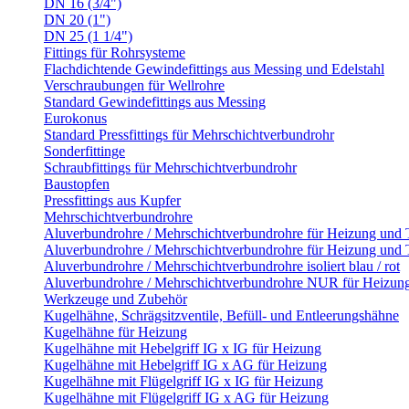
DN 16 (3/4")
DN 20 (1")
DN 25 (1 1/4")
Fittings für Rohrsysteme
Flachdichtende Gewindefittings aus Messing und Edelstahl
Verschraubungen für Wellrohre
Standard Gewindefittings aus Messing
Eurokonus
Standard Pressfittings für Mehrschichtverbundrohr
Sonderfittinge
Schraubfittings für Mehrschichtverbundrohr
Baustopfen
Pressfittings aus Kupfer
Mehrschichtverbundrohre
Aluverbundrohre / Mehrschichtverbundrohre für Heizung und
Aluverbundrohre / Mehrschichtverbundrohre für Heizung und 
Aluverbundrohre / Mehrschichtverbundrohre isoliert blau / rot
Aluverbundrohre / Mehrschichtverbundrohre NUR für Heizun
Werkzeuge und Zubehör
Kugelhähne, Schrägsitzventile, Befüll- und Entleerungshähne
Kugelhähne für Heizung
Kugelhähne mit Hebelgriff IG x IG für Heizung
Kugelhähne mit Hebelgriff IG x AG für Heizung
Kugelhähne mit Flügelgriff IG x IG für Heizung
Kugelhähne mit Flügelgriff IG x AG für Heizung