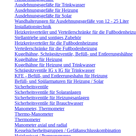
Ausdehnungsgefäße für Trinkwasser
Ausdehnungsgefäße für Heizung
Ausdehnungsgefäße für Solar
Wandhalterungen für Ausdehnungsgefäße von 12 - 25 Liter
Installationstechnik
Heizkreisverteiler und Verteilerschränke für die Fußbodenheiz
Stellantriebe und sontiges Zubehör
Heizkreisverteiler für die Fußbodenheizung
Verteilerschränke für die Fußbodenheizung
Kugelhähne, Schrägsitzventile, Befüll- und Entleerungshähne
Kugelhähne für Heizung
Kugelhähne für Heizung und Trinkwasser
Schrägsitzventile IG x IG für Trinkwasser
KFE - Befüll- und Entleerungshahn für Heizung
Befüll- und Spülarmaturen für Heizung / Solar
Sicherheitsventile
Sicherheitsventile für Solaranlagen
Sicherheitsventile für Heizungsanlagen
Sicherheitsventile für Brauchwasser
Manometer, Thermometer
Thermo-Manometer
Thermometer
Manometer axial und radial
Kesselsicherheitsgruppen / Gefäßanschlusskombination
Heizkreisset / Pumpengruppe