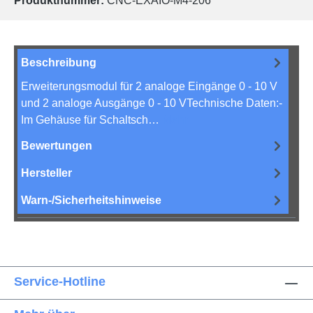
Produktnummer:
CNC-EXAIO-M4-206
Beschreibung
Erweiterungsmodul für 2 analoge Eingänge 0 - 10 V
und 2 analoge Ausgänge 0 - 10 VTechnische Daten:-
Im Gehäuse für Schaltsch…
Mehr
Bewertungen
Hersteller
Warn-/Sicherheitshinweise
Service-Hotline