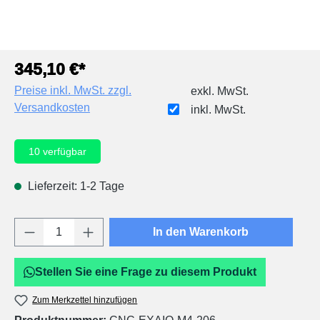
345,10 €*
Preise inkl. MwSt. zzgl.
exkl. MwSt.
Versandkosten
inkl. MwSt.
10
verfügbar
Lieferzeit: 1-2 Tage
Produkt Anzahl: Gib den gewünschten Wert e
In den Warenkorb
Stellen Sie eine Frage zu diesem Produkt
Zum Merkzettel hinzufügen