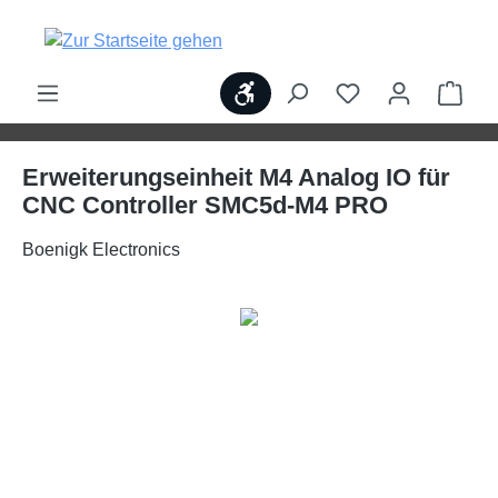
alt springen
Werkzeugleiste anzeigen
Ware
Erweiterungseinheit M4 Analog IO für
CNC Controller SMC5d-M4 PRO
Boenigk Electronics
Bildergalerie überspringen